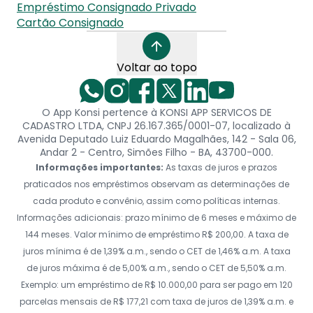
Empréstimo Consignado Privado
Cartão Consignado
Voltar ao topo
O App Konsi pertence à KONSI APP SERVICOS DE
CADASTRO LTDA, CNPJ 26.167.365/0001-07, localizado à
Avenida Deputado Luiz Eduardo Magalhães, 142 - Sala 06,
Andar 2 - Centro, Simões Filho - BA, 43700-000.
Informações importantes:
As taxas de juros e prazos
praticados nos empréstimos observam as determinações de
cada produto e convênio, assim como políticas internas.
Informações adicionais: prazo mínimo de 6 meses e máximo de
144 meses. Valor mínimo de empréstimo R$ 200,00. A taxa de
juros mínima é de 1,39% a.m., sendo o CET de 1,46% a.m. A taxa
de juros máxima é de 5,00% a.m., sendo o CET de 5,50% a.m.
Exemplo: um empréstimo de R$ 10.000,00 para ser pago em 120
parcelas mensais de R$ 177,21 com taxa de juros de 1,39% a.m. e