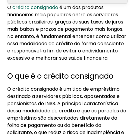
O
crédito consignado
é um dos produtos
1. O que é o crédito consignado
financeiros mais populares entre os servidores
públicos brasileiros, graças às suas taxas de juros
2. Vantagens do crédito consignado
mais baixas e prazos de pagamento mais longos.
3. Quando utilizar o crédito consignado
No entanto, é fundamental entender como utilizar
essa modalidade de crédito de forma consciente
4. Como usar o crédito consignado de forma
e responsável, a fim de evitar o endividamento
consciente
excessivo e melhorar sua saúde financeira.
5. A importância do planejamento financeiro e
O que é o crédito consignado
do aplicativo Konsi
O crédito consignado é um tipo de empréstimo
destinado a servidores públicos, aposentados e
pensionistas do INSS. A principal característica
dessa modalidade de crédito é que as parcelas do
empréstimo são descontadas diretamente da
folha de pagamento ou do benefício do
solicitante, o que reduz o risco de inadimplência e