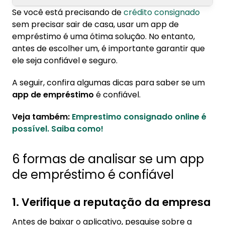
Se você está precisando de
crédito consignado
1. 6 formas de analisar se um app de
sem precisar sair de casa, usar um app de
empréstimo é confiável
empréstimo é uma ótima solução. No entanto,
1.1. 1. Verifique a reputação da empresa
antes de escolher um, é importante garantir que
ele seja confiável e seguro.
1.2. 2. Confira as avaliações do aplicativo
1.3. 3. Pesquise sobre as taxas de juros
A seguir, confira algumas dicas para saber se um
app de empréstimo
é confiável.
1.4. 4. Verifique as informações solicitadas
1.5. 5. Leia os termos e condições
Veja também:
Emprestimo consignado online é
1.6. 6. Confira as informações na empresa
possível. Saiba como!
2. Baixe um app de empréstimo confiável
6 formas de analisar se um app
de empréstimo é confiável
1. Verifique a reputação da empresa
Antes de baixar o aplicativo, pesquise sobre a