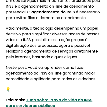
Um dos serviços mais importantes prestados pelo
1. O que é o INSS?
INSS é o agendamento on-line de atendimento
presencial. O
agendamento do INSS
é necessário
2. Como fazer agendamento do INSS on-line?
para evitar filas e demora no atendimento.
2.1. Documentos necessários para
agendamento do INSS
Atualmente, a tecnologia desempenha um papel
decisivo para simplificar diversas ações de nossas
2.2. Acesse o INSS
vidas e o INSS possibilita essa ação graças à
2.3. Faça o login na sua conta
digitalização dos processos: agora é possível
2.4. Agendamento de serviços
realizar o agendamento de serviços diretamente
pela internet, bastando alguns cliques.
3. Benefícios de agendar atendimento do INSS
on-line
Neste post, você vai aprender como fazer
agendamento do INSS on-line garantindo maior
4. Dicas para agendar atendimento do INSS
comodidade e agilidade para todos os cidadãos.
on-line
💡
5. Konsi App: a solução em empréstimo
consignado!
Leia mais:
Tudo sobre Prova de Vida do INSS
para servidores públicos