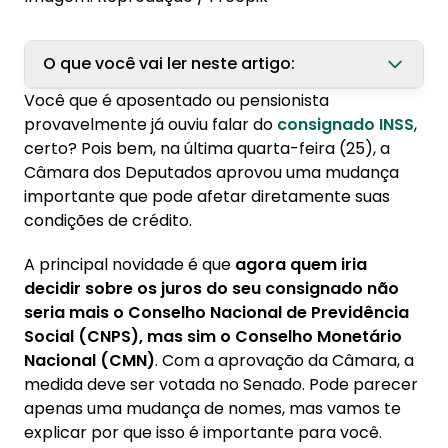
O que você vai ler neste artigo:
Você que é aposentado ou pensionista
1. O que muda na definição dos juros do
provavelmente já ouviu falar do
consignado INSS
,
consignado INSS?
certo? Pois bem, na última quarta-feira (25), a
Câmara dos Deputados aprovou uma mudança
2. Como essa mudança afeta aposentados e
importante que pode afetar diretamente suas
pensionistas
condições de crédito.
2.1. O que você pode esperar com essas
mudanças:
A principal novidade é que
agora quem iria
decidir sobre os juros do seu consignado não
3. Dicas práticas para você escolher melhor
seria mais o Conselho Nacional de Previdência
3.1. O que você deve sempre verificar:
Social (CNPS), mas sim o Conselho Monetário
Nacional (CMN)
. Com a aprovação da Câmara, a
medida deve ser votada no Senado. Pode parecer
apenas uma mudança de nomes, mas vamos te
explicar por que isso é importante para você.