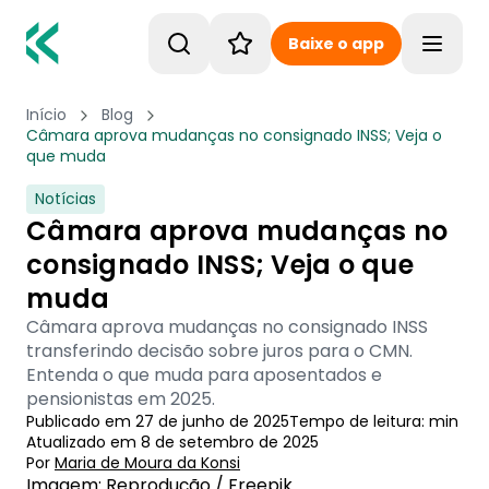
Baixe o app
Toggle
Início
Blog
Câmara aprova mudanças no consignado INSS; Veja o
que muda
Notícias
Câmara aprova mudanças no
consignado INSS; Veja o que
muda
Câmara aprova mudanças no consignado INSS
transferindo decisão sobre juros para o CMN.
Entenda o que muda para aposentados e
pensionistas em 2025.
Publicado em
27 de junho de 2025
Tempo de leitura:
min
Atualizado em
8 de setembro de 2025
Por
Maria de Moura
 da Konsi
Imagem: Reprodução / Freepik