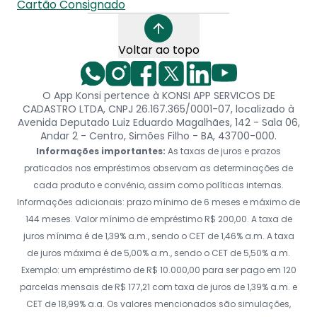
Cartão Consignado
Voltar ao topo
O App Konsi pertence à KONSI APP SERVICOS DE
CADASTRO LTDA, CNPJ 26.167.365/0001-07, localizado à
Avenida Deputado Luiz Eduardo Magalhães, 142 - Sala 06,
Andar 2 - Centro, Simões Filho - BA, 43700-000.
Informações importantes:
As taxas de juros e prazos
praticados nos empréstimos observam as determinações de
cada produto e convênio, assim como políticas internas.
Informações adicionais: prazo mínimo de 6 meses e máximo de
144 meses. Valor mínimo de empréstimo R$ 200,00. A taxa de
juros mínima é de 1,39% a.m., sendo o CET de 1,46% a.m. A taxa
de juros máxima é de 5,00% a.m., sendo o CET de 5,50% a.m.
Exemplo: um empréstimo de R$ 10.000,00 para ser pago em 120
parcelas mensais de R$ 177,21 com taxa de juros de 1,39% a.m. e
CET de 18,99% a.a. Os valores mencionados são simulações,