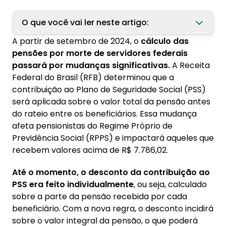
O que você vai ler neste artigo:
A partir de setembro de 2024, o
cálculo das
1. Confira o impacto da mudança no benefício
pensões por morte de servidores federais
de servidores públicos
passará por mudanças significativas.
A Receita
Federal do Brasil (RFB) determinou que a
2. Mudanças na pensão por morte de servidor
contribuição ao Plano de Seguridade Social (PSS)
federal tem base legal?
será aplicada sobre o valor total da pensão antes
do rateio entre os beneficiários. Essa mudança
afeta pensionistas do Regime Próprio de
Previdência Social (RPPS) e impactará aqueles que
recebem valores acima de R$ 7.786,02.
Até o momento, o desconto da contribuição ao
PSS era feito individualmente
, ou seja, calculado
sobre a parte da pensão recebida por cada
beneficiário. Com a nova regra, o desconto incidirá
sobre o valor integral da pensão, o que poderá