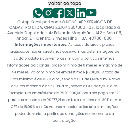
Voltar ao topo
O App Konsi pertence à KONSI APP SERVICOS DE
CADASTRO LTDA, CNPJ 26.167.365/0001-07, localizado à
Avenida Deputado Luiz Eduardo Magalhães, 142 - Sala 06,
Andar 2 - Centro, Simões Filho - BA, 43700-000.
Informações importantes:
As taxas de juros e prazos
praticados nos empréstimos observam as determinações de
cada produto e convênio, assim como políticas internas.
Informações adicionais: prazo mínimo de 6 meses e máximo de
144 meses. Valor mínimo de empréstimo R$ 200,00. A taxa de
juros mínima é de 1,39% a.m., sendo o CET de 1,46% a.m. A taxa
de juros máxima é de 5,00% a.m., sendo o CET de 5,50% a.m.
Exemplo: um empréstimo de R$ 10.000,00 para ser pago em 120
parcelas mensais de R$ 177,21 com taxa de juros de 1,39% a.m. e
CET de 18,99% a.a. Os valores mencionados são simulações,
podendo variar a partir das condições no momento da
contratação.