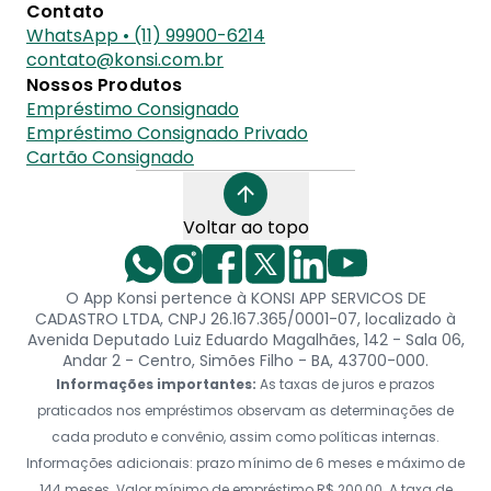
Contato
WhatsApp • (11) 99900-6214
contato@konsi.com.br
Nossos Produtos
Empréstimo Consignado
Empréstimo Consignado Privado
Cartão Consignado
Voltar ao topo
O App Konsi pertence à KONSI APP SERVICOS DE
CADASTRO LTDA, CNPJ 26.167.365/0001-07, localizado à
Avenida Deputado Luiz Eduardo Magalhães, 142 - Sala 06,
Andar 2 - Centro, Simões Filho - BA, 43700-000.
Informações importantes:
As taxas de juros e prazos
praticados nos empréstimos observam as determinações de
cada produto e convênio, assim como políticas internas.
Informações adicionais: prazo mínimo de 6 meses e máximo de
144 meses. Valor mínimo de empréstimo R$ 200,00. A taxa de