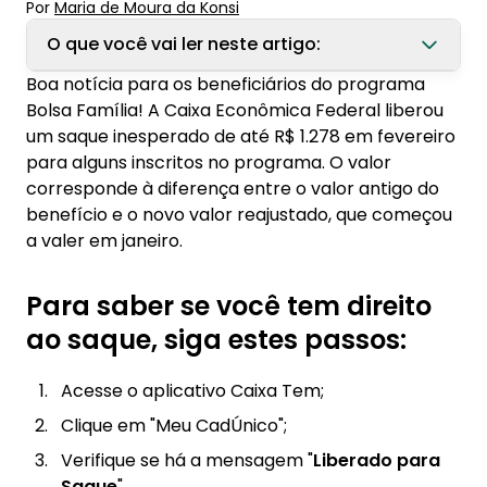
Por
Maria de Moura
 da Konsi
O que você vai ler neste artigo:
Boa notícia para os beneficiários do programa
1. Para saber se você tem direito ao saque,
Bolsa Família! A Caixa Econômica Federal liberou
siga estes passos:
um saque inesperado de até R$ 1.278 em fevereiro
para alguns inscritos no programa. O valor
2. Se você tiver direito ao saque, siga estes
corresponde à diferença entre o valor antigo do
passos para desbloquear o dinheiro:
benefício e o novo valor reajustado, que começou
3. Importante
a valer em janeiro.
4. Para mais informações, consulte:
Para saber se você tem direito
ao saque, siga estes passos:
Acesse o aplicativo Caixa Tem;
Clique em "Meu CadÚnico";
Verifique se há a mensagem "
Liberado para
Saque
".