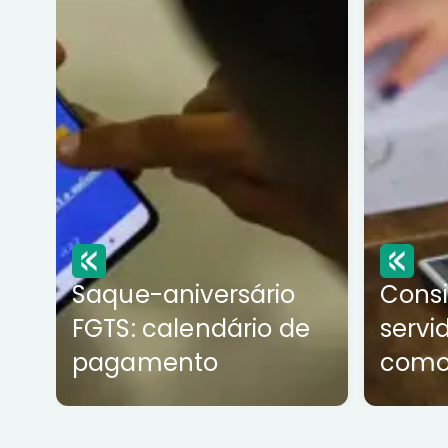
Saque-aniversário
Cons
FGTS: calendário de
servi
pagamento
como