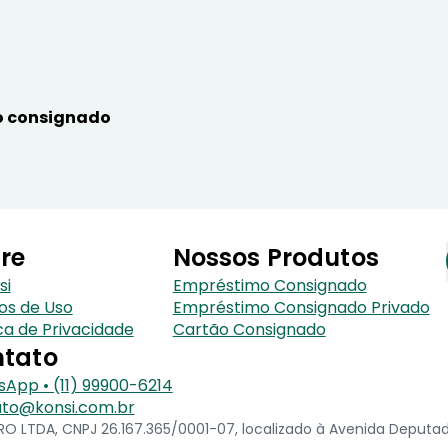
 consignado
re
Nossos Produtos
si
Empréstimo Consignado
os de Uso
Empréstimo Consignado Privado
ica de Privacidade
Cartão Consignado
tato
App • (11) 99900-6214
to@konsi.com.br
 LTDA, CNPJ 26.167.365/0001-07, localizado à Avenida Deputado 