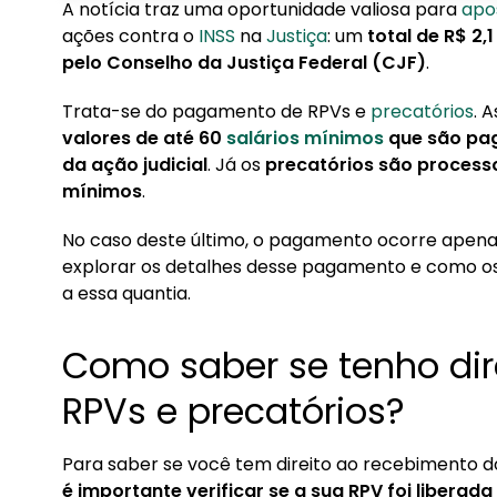
A notícia traz uma oportunidade valiosa para
apo
1. Como saber se tenho direito ao pagamento d
ações contra o
INSS
na
Justiça
: um
total de R$ 2,
pelo Conselho da Justiça Federal (CJF)
.
2. Como é feito o pagamento?
Trata-se do pagamento de RPVs e
precatórios
. 
valores de até 60
salários mínimos
que são pag
da ação judicial
. Já os
precatórios são process
mínimos
.
No caso deste último, o pagamento ocorre apena
explorar os detalhes desse pagamento e como os 
a essa quantia.
Como saber se tenho di
RPVs e precatórios?
Para saber se você tem direito ao recebimento do
é importante verificar se a sua RPV foi liberada