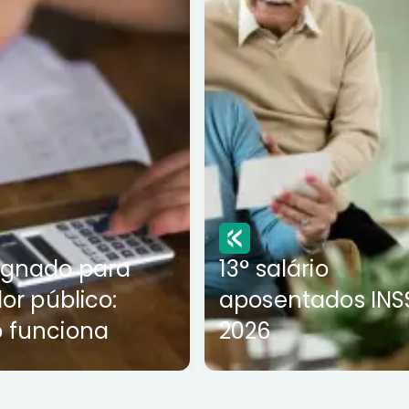
ignado para
13° salário
dor público:
aposentados INS
 funciona
2026