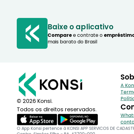
Baixe o aplicativo
Compare
e contrate o
empréstimo
mais barato do Brasil
Sob
A Kon
Term
Polít
© 2026 Konsi.
Con
Todos os direitos reservados.
Whats
conta
O App Konsi pertence à KONSI APP SERVICOS DE CADASTRO