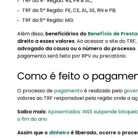
TRF da 4ª Região: RS, PR e SC;
TRF da 5ª Região: PE, CE, AL, SE, RN e PB;
TRF da 6ª Região: MG.
Além disso,
beneficiários do
Benefício de Prest
direito a esses valores
. Ao acessar o site do TRF,
advogado da causa ou o número do processo
.
pagamento será feito por RPV ou precatório.
Como é feito o pagame
O processo de
pagamento
é realizado pelo
gove
valores ao TRF responsável pela região onde a açã
Saiba mais:
Aposentados: INSS suspende bloqueio 
o fim do ano
Assim que o
dinheiro
é liberado, ocorre o proc