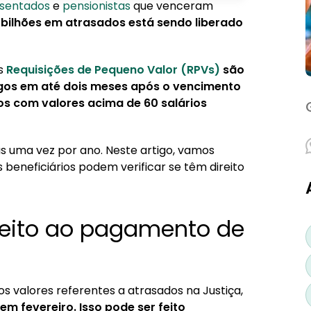
sentados
e
pensionistas
que venceram
e RPVs e precatórios?
1 bilhões em atrasados está sendo liberado
As
Requisições de Pequeno Valor (RPVs)
são
os em até dois meses após o vencimento
os com valores acima de 60 salários
s uma vez por ano. Neste artigo, vamos
beneficiários podem verificar se têm direito
reito ao pagamento de
s valores referentes a atrasados na Justiça,
 em fevereiro. Isso pode ser feito