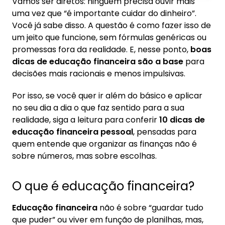
Vamos ser diretos: ninguém precisa ouvir mais
1. O que é educação financeira?
uma vez que “é importante cuidar do dinheiro”.
Você já sabe disso. A questão é como fazer isso de
2. Por que é importante conhecer a educação
um jeito que funcione, sem fórmulas genéricas ou
financeira
promessas fora da realidade. E, nesse ponto,
boas
3. 10 dicas de educação financeira
dicas de educação financeira são a base
para
decisões mais racionais e menos impulsivas.
3.1. 1. Registre seus ganhos e gastos
3.2. 2. Anote tudo que puder e separe os
Por isso, se você quer ir além do básico e aplicar
tipos de despesa
no seu dia a dia o que faz sentido para a sua
realidade, siga a leitura para conferir
10 dicas de
3.3. 3. Use a regra 50-30-20
educação financeira pessoal
, pensadas para
3.4. 4. Poupe todo mês
quem entende que organizar as finanças não é
3.5. 5. Economize com propósito
sobre números, mas sobre escolhas.
3.6. 6. Invista suas economias
O que é educação financeira?
3.7. 7. Cuidado com gastos supérfluos
3.8. 8. Priorize a quitação de dívidas
Educação financeira
não é sobre “guardar tudo
3.9. 9. Considere um empréstimo consignado
que puder” ou viver em função de planilhas, mas,