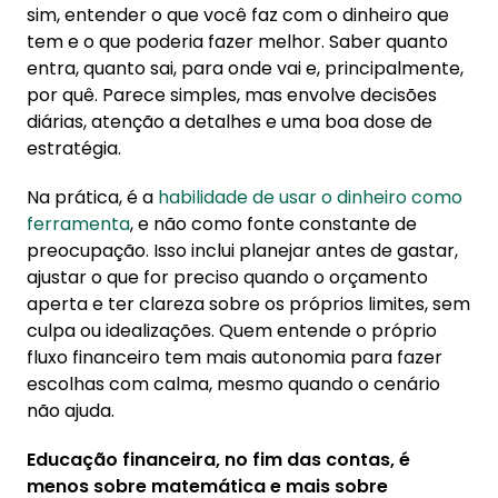
para quitar dívidas
sim, entender o que você faz com o dinheiro que
tem e o que poderia fazer melhor. Saber quanto
3.10. 10. Amplie seu conhecimento em
entra, quanto sai, para onde vai e, principalmente,
finanças e educação financeira
por quê. Parece simples, mas envolve decisões
4. Dica final: comece a planejar seu 2026
diárias, atenção a detalhes e uma boa dose de
estratégia.
Na prática, é a
habilidade de usar o dinheiro como
ferramenta
, e não como fonte constante de
preocupação. Isso inclui planejar antes de gastar,
ajustar o que for preciso quando o orçamento
aperta e ter clareza sobre os próprios limites, sem
culpa ou idealizações. Quem entende o próprio
fluxo financeiro tem mais autonomia para fazer
escolhas com calma, mesmo quando o cenário
não ajuda.
Educação financeira, no fim das contas, é
menos sobre matemática e mais sobre