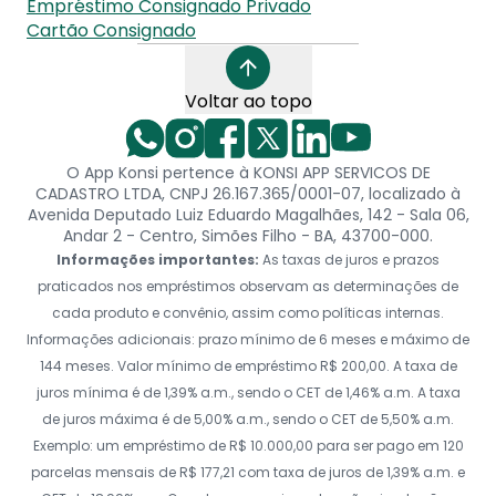
Empréstimo Consignado Privado
Cartão Consignado
Voltar ao topo
O App Konsi pertence à KONSI APP SERVICOS DE
CADASTRO LTDA, CNPJ 26.167.365/0001-07, localizado à
Avenida Deputado Luiz Eduardo Magalhães, 142 - Sala 06,
Andar 2 - Centro, Simões Filho - BA, 43700-000.
Informações importantes:
As taxas de juros e prazos
praticados nos empréstimos observam as determinações de
cada produto e convênio, assim como políticas internas.
Informações adicionais: prazo mínimo de 6 meses e máximo de
144 meses. Valor mínimo de empréstimo R$ 200,00. A taxa de
juros mínima é de 1,39% a.m., sendo o CET de 1,46% a.m. A taxa
de juros máxima é de 5,00% a.m., sendo o CET de 5,50% a.m.
Exemplo: um empréstimo de R$ 10.000,00 para ser pago em 120
parcelas mensais de R$ 177,21 com taxa de juros de 1,39% a.m. e