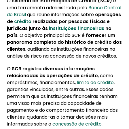
O
Sistema de Informações de Crédito (SCR)
é
1. Quais tipos de informações o SCR
uma ferramenta administrada pelo
Banco Central
armazena?
do Brasil
que reúne informações sobre
operações
de
crédito
realizadas por pessoas físicas e
2. Quem pode acessar as informações do
jurídicas junto às
instituições financeiras
no
SCR?
país
. O objetivo principal do SCR é
fornecer um
3. Por que o SCR é importante?
panorama completo do histórico de crédito dos
clientes
, auxiliando as instituições financeiras na
4. Como posso consultar meu próprio
análise de risco na concessão de novos créditos.
histórico de crédito no SCR?
O
SCR registra diversas informações
relacionadas às operações de crédito
, como
empréstimos, financiamentos,
limite de crédito
,
garantias vinculadas, entre outras. Esses dados
permitem que as instituições financeiras tenham
uma visão mais precisa da capacidade de
pagamento e do comportamento financeiro dos
clientes, ajudando-as a tomar decisões mais
informadas sobre a
concessão de crédito
.