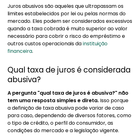
Juros abusivos são aqueles que ultrapassam os
2.2. Taxa de juros acima do teto permitido
limites estabelecidos por lei ou pelas normas do
por lei
mercado. Eles podem ser considerados excessivos
2.3. Cobrança de tarifas excessivas
quando a taxa cobrada é muito superior ao valor
2.4. Dificuldade em entender o contrato
necessário para cobrir o risco do empréstimo e
outros custos operacionais da
instituição
financeira
.
Qual taxa de juros é considerada
abusiva?
A pergunta "qual taxa de juros é abusiva?" não
tem uma resposta simples e direta.
Isso porque
a definição de taxa abusiva pode variar de caso
para caso, dependendo de diversos fatores, como
o tipo de crédito, o perfil do consumidor, as
condições do mercado e a legislação vigente.