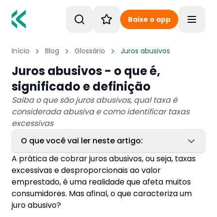
Baixe o app
Toggle
Início
Blog
Glossário
Juros abusivos
Juros abusivos - o que é,
significado e definição
Saiba o que são juros abusivos, qual taxa é
considerada abusiva e como identificar taxas
excessivas
O que você vai ler neste artigo:
A prática de cobrar juros abusivos, ou seja, taxas
1. Qual taxa de juros é considerada abusiva?
excessivas e desproporcionais ao valor
emprestado, é uma realidade que afeta muitos
2. Como identificar juros abusivos?
consumidores. Mas afinal, o que caracteriza um
2.1. Taxas de juros muito altas em
juro abusivo?
comparação com o mercado