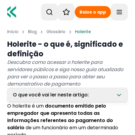
Baixe o app
Toggle
Início
Blog
Glossário
Holerite
Holerite - o que é, significado e
definição
Descubra como acessar o holerite para
servidores públicos e siga nosso guia atualizado
para ver o passo a passo para obter seu
demonstrativo de pagamento
O que você vai ler neste artigo:
O holerite é um
documento emitido pelo
1. Como acessar o holerite? Guia atualizado
empregador que apresenta todas as
para servidor público
informações referentes ao pagamento do
1.1. 1. Portal do servidor
salário
de um funcionário em um determinado
período.