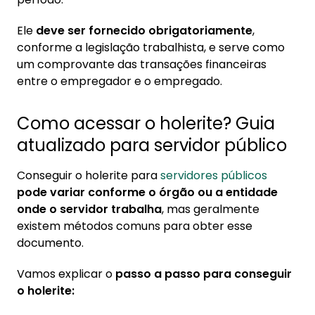
1.2. 2. Aplicativos do órgão público
1.3. 3. Setor de Recursos Humanos
Ele
deve ser fornecido obrigatoriamente
,
conforme a legislação trabalhista, e serve como
2. Como funciona um holerite?
um comprovante das transações financeiras
2.1. 1. Dados do empregado e empregador
entre o empregador e o empregado.
2.2. 2. Período de referência
Como acessar o holerite? Guia
2.3. 3. Proventos
atualizado para servidor público
2.4. 4. Descontos
2.5. 5. Benefícios e adicionais
Conseguir o holerite para
servidores públicos
2.6. 6. Salário líquido
pode variar conforme o órgão ou a entidade
onde o servidor trabalha
, mas geralmente
existem métodos comuns para obter esse
documento.
Vamos explicar o
passo a passo para conseguir
o holerite: