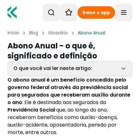
Baixe o app
Toggle
Início
Blog
Glossário
Abono Anual
Abono Anual - o que é,
significado e definição
O que você vai ler neste artigo:
O abono anual é um benefício concedido pelo
1. Quem tem direito ao abono anual?
governo federal através da previdência social
para segurados que receberam auxílio durante
2. Como é calculado o abono anual?
o ano
. Ele é destinado aos segurados da
3. Como funciona o pagamento do abono
Previdência Social
que, ao longo do ano,
anual
receberam benefícios como auxílio-doença,
auxílio-acidente, aposentadoria, pensão por
4. Como receber o abono anual?
morte, entre outros.