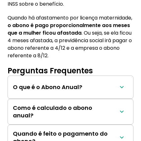
INSS sobre o benefício.
Quando há afastamento por licença maternidade,
o abono é pago proporcionalmente aos meses
que a mulher ficou afastada
. Ou seja, se ela ficou
4 meses afastada, a previdência social irá pagar o
abono referente a 4/12 e a empresa o abono
referente a 8/12.
Perguntas Frequentes
O que é o Abono Anual?
O Abono Anual é um benefício concedido pelo 
governo federal aos segurados da previdência 
Como é calculado o abono
social que receberam algum tipo de auxílio 
anual?
durante o ano.
O valor é calculado com base no valor do 
benefício recebido no mês de dezembro. 
Quando é feito o pagamento do
Quando há períodos de afastamento 