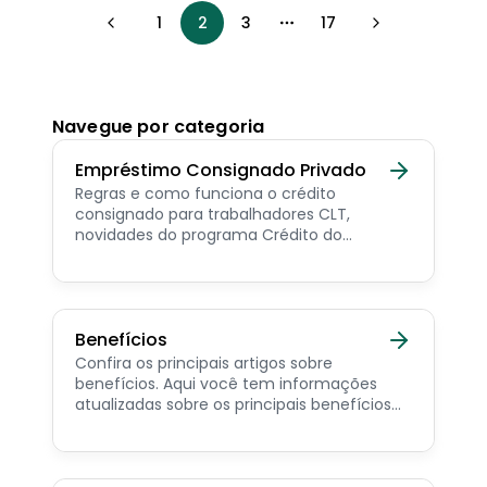
1
2
3
17
More pages
Navegue por categoria
Empréstimo Consignado Privado
Regras e como funciona o crédito
consignado para trabalhadores CLT,
novidades do programa Crédito do
Trabalhador e dicas de como contratar o
consignado privado.
Benefícios
Confira os principais artigos sobre
benefícios. Aqui você tem informações
atualizadas sobre os principais benefícios
para o servidor público, aposentado,
pensionista e beneficiários de programas
sociais.