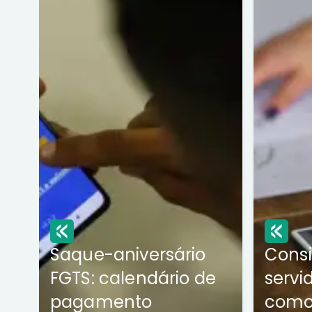
Saque-aniversário
Cons
FGTS: calendário de
servi
pagamento
como