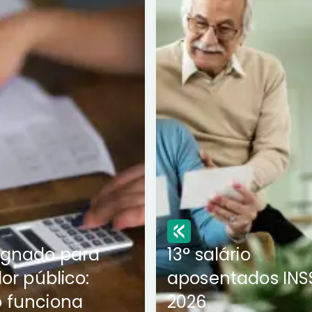
ignado para
13° salário
dor público:
aposentados INS
 funciona
2026