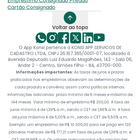
Empréstimo Consignado Privado
Cartão Consignado
Voltar ao topo
O App Konsi pertence à KONSI APP SERVICOS DE
CADASTRO LTDA, CNPJ 26.167.365/0001-07, localizado à
Avenida Deputado Luiz Eduardo Magalhães, 142 - Sala 06,
Andar 2 - Centro, Simões Filho - BA, 43700-000.
Informações importantes:
As taxas de juros e prazos
praticados nos empréstimos observam as determinações de
cada produto e convênio, assim como políticas internas.
Informações adicionais: prazo mínimo de 6 meses e máximo de
144 meses. Valor mínimo de empréstimo R$ 200,00. A taxa de
juros mínima é de 1,39% a.m., sendo o CET de 1,46% a.m. A taxa
de juros máxima é de 5,00% a.m., sendo o CET de 5,50% a.m.
Exemplo: um empréstimo de R$ 10.000,00 para ser pago em 120
parcelas mensais de R$ 177,21 com taxa de juros de 1,39% a.m. e
CET de 18,99% a.a. Os valores mencionados são simulações,