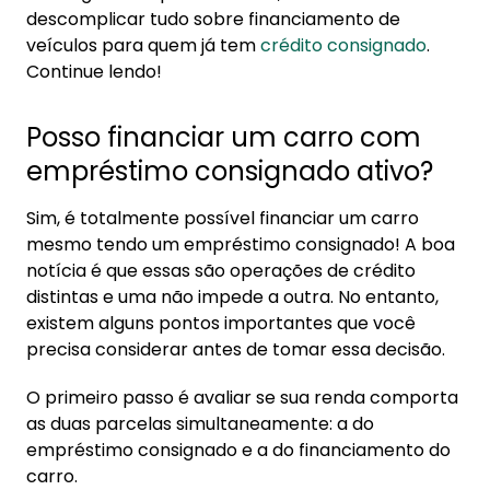
carro
descomplicar tudo sobre financiamento de
5.1. Taxas de juros e custos totais
veículos para quem já tem
crédito consignado
.
Continue lendo!
6. Aposentado com nome sujo pode financiar
carro?
Posso financiar um carro com
6.1. Alternativas para quem está negativado
empréstimo consignado ativo?
6.2. Empréstimo consignado como
estratégia
Sim, é totalmente possível financiar um carro
mesmo tendo um empréstimo consignado! A boa
6.3. Ferramentas que facilitam sua decisão
notícia é que essas são operações de crédito
ao comprar um carro
distintas e uma não impede a outra. No entanto,
7. Como a Konsi pode ajudar você
existem alguns pontos importantes que você
precisa considerar antes de tomar essa decisão.
7.1. Consulte sua margem consignável em
tempo real
O primeiro passo é avaliar se sua renda comporta
7.2. Compare ofertas de mais de 20
as duas parcelas simultaneamente: a do
instituições
empréstimo consignado e a do financiamento do
7.3. Simulações personalizadas
carro.