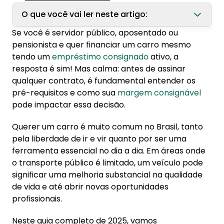
O que você vai ler neste artigo:
Se você é servidor público, aposentado ou
1. Posso financiar um carro com empréstimo
pensionista e quer financiar um carro mesmo
consignado ativo?
tendo um
empréstimo consignado
ativo, a
resposta é sim! Mas calma: antes de assinar
2. Cenário do financiamento de carros em
qualquer contrato, é fundamental entender os
2025
pré-requisitos e como sua
margem consignável
3. Como é feita a avaliação de crédito no
pode impactar essa decisão.
financiamento?
Querer um carro é muito comum no Brasil, tanto
3.1. Principais critérios analisados
pela liberdade de ir e vir quanto por ser uma
ferramenta essencial no dia a dia. Em áreas onde
4. Como o empréstimo consignado impacta o
o transporte público é limitado, um veículo pode
financiamento de seu carro
significar uma melhoria substancial na qualidade
4.1. Redução da renda disponível
de vida e até abrir novas oportunidades
4.2. Influência no Índice de Endividamento
profissionais.
5. Avalie as condições antes de financiar seu
Neste guia completo de 2025, vamos