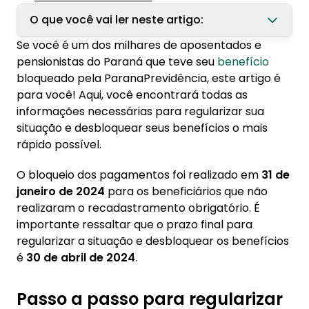
O que você vai ler neste artigo:
Se você é um dos milhares de aposentados e
1. Passo a passo para regularizar a situação:
pensionistas do Paraná que teve seu
benefício
1.1. Verifique se seu pagamento foi
bloqueado pela ParanaPrevidência, este artigo é
bloqueado:
para você! Aqui, você encontrará todas as
informações necessárias para regularizar sua
1.2. Realize o recadastramento
situação e desbloquear seus benefícios o mais
1.3. Documentação necessária para o
rápido possível.
recadastramento presencial
O bloqueio dos pagamentos foi realizado em
31 de
1.4. Prazo para regularizar a situação
janeiro de 2024
para os beneficiários que não
1.5. Dúvidas e informações
realizaram o recadastramento obrigatório. É
1.6. Orientações importantes
importante ressaltar que o prazo final para
regularizar a situação e desbloquear os benefícios
2. Informações adicionais
é
30 de abril de 2024
.
Passo a passo para regularizar