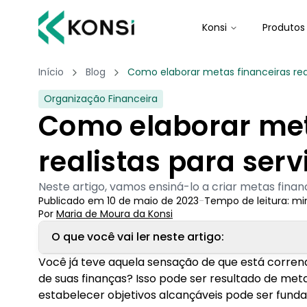
Konsi
Produtos
Início
Blog
Como elaborar metas financeiras real
Organização Financeira
Como elaborar met
realistas para serv
Neste artigo, vamos ensiná-lo a criar metas finan
Publicado em
10 de maio de 2023
-
Tempo de leitura:
mi
Por
Maria de Moura
 da Konsi
O que você vai ler neste artigo:
Você já teve aquela sensação de que está corrend
1. O que são metas financeiras realistas?
de suas finanças? Isso pode ser resultado de meta
estabelecer objetivos alcançáveis pode ser fund
2. Dicas para elaborar metas financeiras realis