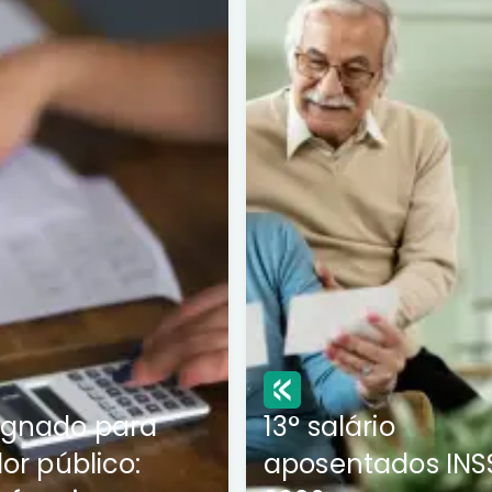
ignado para
13° salário
dor público:
aposentados INS