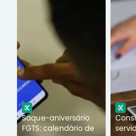
Saque-aniversário
Cons
FGTS: calendário de
servi