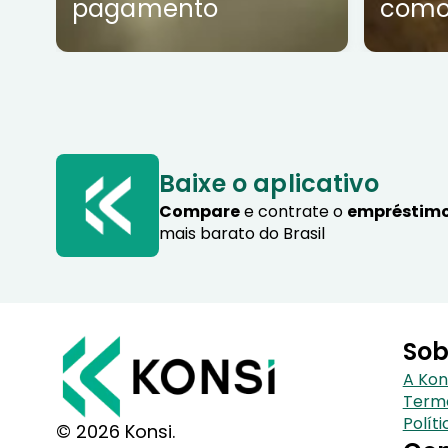
pagamento
como
Baixe o aplicativo
Compare
e contrate o
empréstimo
mais barato do Brasil
Sob
A Kon
Term
Polít
© 2026 Konsi.