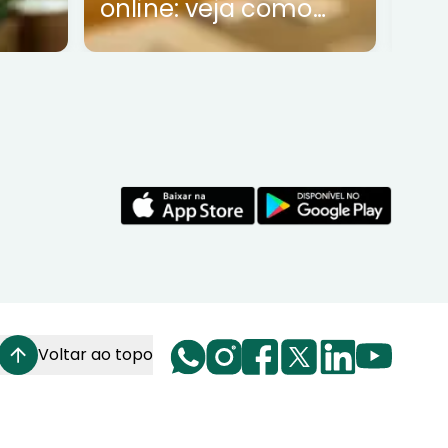
online: veja como
funciona
Voltar ao topo