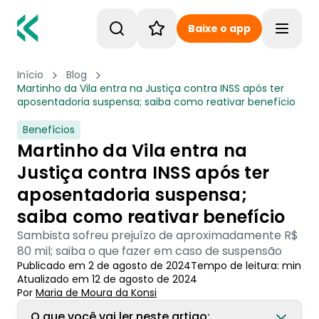
Baixe o app
Toggle
Início
Blog
Martinho da Vila entra na Justiça contra INSS após ter
aposentadoria suspensa; saiba como reativar benefício
Benefícios
Martinho da Vila entra na
Justiça contra INSS após ter
aposentadoria suspensa;
saiba como reativar benefício
Sambista sofreu prejuízo de aproximadamente R$
80 mil; saiba o que fazer em caso de suspensão
Publicado em
2 de agosto de 2024
Tempo de leitura:
min
Atualizado em
12 de agosto de 2024
Por
Maria de Moura
 da Konsi
O que você vai ler neste artigo: