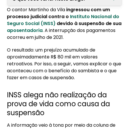
O cantor Martinho da Vila
ingressou com um
1. INSS alega não realização da prova de vida
processo judicial contra o
Instituto Nacional do
como causa da suspensão
Seguro Social (INSS)
devido à suspensão de sua
aposentadoria
. A interrupção dos pagamentos
2. INSS suspendeu o meu benefício: o que devo
ocorreu em julho de 2021.
fazer?
O resultado: um prejuízo acumulado de
aproximadamente R$ 80 mil em valores
retroativos. Por isso, a seguir, vamos explicar o que
aconteceu com o benefício do sambista e o que
fazer em casos de suspensão.
INSS alega não realização da
prova de vida como causa da
suspensão
A informação veio à tona por meio da coluna de