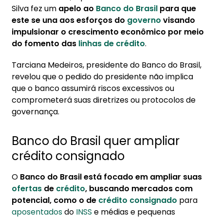
1. Banco do Brasil quer ampliar crédito
Silva fez um
apelo ao
Banco do Brasil
para que
consignado
este se una aos esforços do
governo
visando
impulsionar o crescimento econômico por meio
2. Qual a taxa de juros de empréstimo
do fomento das
linhas de crédito
.
consignado do Banco do Brasil?
Tarciana Medeiros, presidente do Banco do Brasil,
revelou que o pedido do presidente não implica
que o banco assumirá riscos excessivos ou
comprometerá suas diretrizes ou protocolos de
governança.
Banco do Brasil quer ampliar
crédito consignado
O
Banco do Brasil está focado em ampliar suas
ofertas
de
crédito
, buscando mercados com
potencial, como o de
crédito consignado
para
aposentados
do
INSS
e médias e pequenas