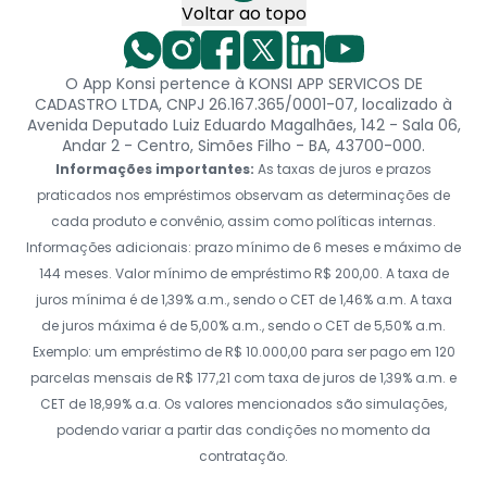
Voltar ao topo
O App Konsi pertence à KONSI APP SERVICOS DE
CADASTRO LTDA, CNPJ 26.167.365/0001-07, localizado à
Avenida Deputado Luiz Eduardo Magalhães, 142 - Sala 06,
Andar 2 - Centro, Simões Filho - BA, 43700-000.
Informações importantes:
As taxas de juros e prazos
praticados nos empréstimos observam as determinações de
cada produto e convênio, assim como políticas internas.
Informações adicionais: prazo mínimo de 6 meses e máximo de
144 meses. Valor mínimo de empréstimo R$ 200,00. A taxa de
juros mínima é de 1,39% a.m., sendo o CET de 1,46% a.m. A taxa
de juros máxima é de 5,00% a.m., sendo o CET de 5,50% a.m.
Exemplo: um empréstimo de R$ 10.000,00 para ser pago em 120
parcelas mensais de R$ 177,21 com taxa de juros de 1,39% a.m. e
CET de 18,99% a.a. Os valores mencionados são simulações,
podendo variar a partir das condições no momento da
contratação.