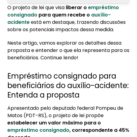
O projeto de lei que visa
liberar o
empréstimo
1. Empréstimo consignado para beneficiários
consignado
para quem recebe o
auxílio-
do auxílio-acidente: Entenda a proposta
acidente
está em destaque, trazendo discussões
sobre os potenciais impactos dessa medida.
2. Como funciona o auxílio-acidente?
Neste artigo, vamos explorar os detalhes dessa
3. Quem tem direito ao auxílio-acidente
proposta e entender o que ela representa para os
4. Como solicitar o auxílio-acidente
beneficiários. Continue lendo!
Empréstimo consignado para
beneficiários do auxílio-acidente:
Entenda a proposta
Apresentado pelo deputado federal Pompeu de
Matos (PDT-RS), o projeto de lei propõe
estabelecer um valor máximo para o
empréstimo
consignado
, correspondente a 45%