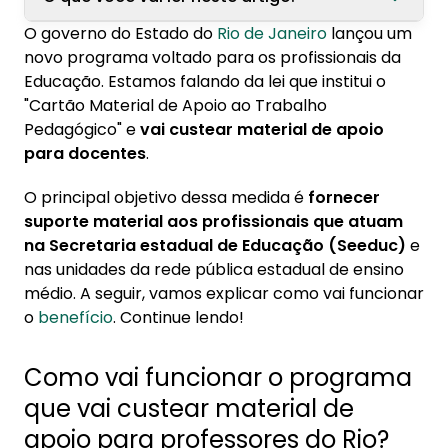
O governo do Estado do
Rio de Janeiro
lançou um
1. Como vai funcionar o programa que vai
novo programa voltado para os profissionais da
custear material de apoio para professores
Educação. Estamos falando da lei que institui o
do Rio?
"Cartão Material de Apoio ao Trabalho
Pedagógico" e
vai custear material de apoio
2. Governo estabelece medidas de prevenção
para docentes
.
contra fraudes
O principal objetivo dessa medida é
fornecer
suporte material aos profissionais que atuam
na Secretaria estadual de Educação (Seeduc)
e
nas unidades da rede pública estadual de ensino
médio. A seguir, vamos explicar como vai funcionar
o
benefício
. Continue lendo!
Como vai funcionar o programa
que vai custear material de
apoio para professores do Rio?