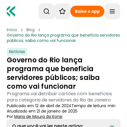
Baixe o app
Toggle
Início
Blog
Governo do Rio lança programa que beneficia servidores
públicos; saiba como vai funcionar
Notícias
Governo do Rio lança
programa que beneficia
servidores públicos; saiba
como vai funcionar
Programa vai distribuir cartões com benefícios
para categoria de servidores do Rio de Janeiro
Publicado em
12 de abril de 2024
Tempo de leitura:
min
Atualizado em
21 de janeiro de 2025
Por
Maria de Moura
 da Konsi
O que você vai ler neste artigo: