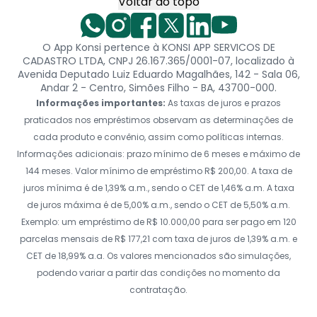
Voltar ao topo
O App Konsi pertence à KONSI APP SERVICOS DE
CADASTRO LTDA, CNPJ 26.167.365/0001-07, localizado à
Avenida Deputado Luiz Eduardo Magalhães, 142 - Sala 06,
Andar 2 - Centro, Simões Filho - BA, 43700-000.
Informações importantes:
As taxas de juros e prazos
praticados nos empréstimos observam as determinações de
cada produto e convênio, assim como políticas internas.
Informações adicionais: prazo mínimo de 6 meses e máximo de
144 meses. Valor mínimo de empréstimo R$ 200,00. A taxa de
juros mínima é de 1,39% a.m., sendo o CET de 1,46% a.m. A taxa
de juros máxima é de 5,00% a.m., sendo o CET de 5,50% a.m.
Exemplo: um empréstimo de R$ 10.000,00 para ser pago em 120
parcelas mensais de R$ 177,21 com taxa de juros de 1,39% a.m. e
CET de 18,99% a.a. Os valores mencionados são simulações,
podendo variar a partir das condições no momento da
contratação.