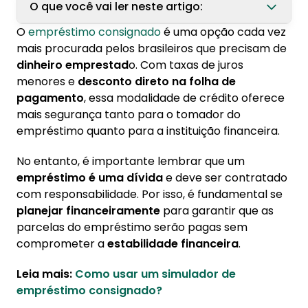
O que você vai ler neste artigo:
O
empréstimo consignado
é uma opção cada vez
1. Analise suas finanças
mais procurada pelos brasileiros que precisam de
dinheiro emprestad
o. Com taxas de juros
2. Escolha um prazo adequado
menores e
desconto direto na folha de
3. Evite contrair novas dívidas
pagamento
, essa modalidade de crédito oferece
mais segurança tanto para o tomador do
4. Corte o supérfluo!
empréstimo quanto para a instituição financeira.
5. Tenha uma reserva de emergência
No entanto, é importante lembrar que um
empréstimo é uma dívida
e deve ser contratado
com responsabilidade. Por isso, é fundamental se
planejar financeiramente
para garantir que as
parcelas do empréstimo serão pagas sem
comprometer a
estabilidade financeira
.
Leia mais:
Como usar um simulador de
empréstimo consignado?