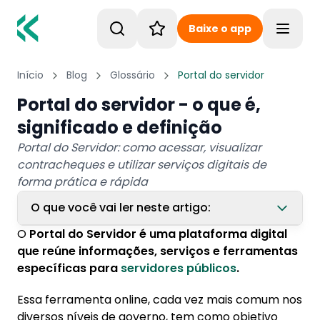
Baixe o app
Toggle
Início
Blog
Glossário
Portal do servidor
Portal do servidor - o que é,
significado e definição
Portal do Servidor: como acessar, visualizar
contracheques e utilizar serviços digitais de
forma prática e rápida
O que você vai ler neste artigo:
O
Portal do Servidor
é uma plataforma digital
1. O que você encontra em um Portal do
que reúne informações, serviços e ferramentas
Servidor?
específicas para
servidores públicos
.
2. Como acessar o Portal do Servidor?
Essa ferramenta online, cada vez mais comum nos
diversos níveis de governo, tem como objetivo
3. Como encontrar o contracheque no Portal