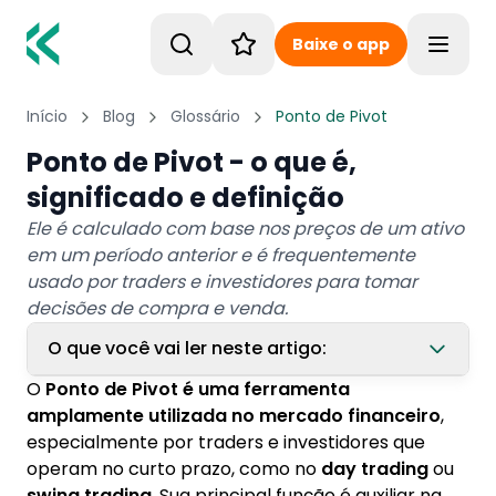
Baixe o app
Toggle
Início
Blog
Glossário
Ponto de Pivot
Ponto de Pivot - o que é,
significado e definição
Ele é calculado com base nos preços de um ativo
em um período anterior e é frequentemente
usado por traders e investidores para tomar
decisões de compra e venda.
O que você vai ler neste artigo:
O
Ponto de Pivot é uma ferramenta
1. Entendendo o ponto de pivot
amplamente utilizada no mercado financeiro
,
especialmente por traders e investidores que
2. Aplicação no mercado de empréstimo
operam no curto prazo, como no
day trading
ou
consignado
swing trading
. Sua principal função é auxiliar na