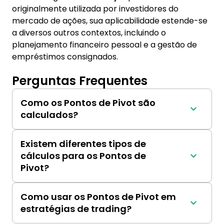
originalmente utilizada por investidores do
mercado de ações, sua aplicabilidade estende-se
a diversos outros contextos, incluindo o
planejamento financeiro pessoal e a gestão de
empréstimos consignados.
Perguntas Frequentes
Como os Pontos de Pivot são
calculados?
Os Pontos de Pivot são calculados usando a 
média do preço máximo, mínimo e de 
Existem diferentes tipos de
fechamento do período anterior. A fórmula 
cálculos para os Pontos de
padrão é P=H+L+C​/3, onde P é o Ponto de 
Pivot?
Pivot, H é a máxima, L é a mínima e C é o 
Sim, além do método Standard, existem 
preço de fechamento. A partir desse ponto 
outros métodos como o Fibonacci, Camarilla, 
central, são derivados níveis de suporte (S1, S2, 
Como usar os Pontos de Pivot em
e DeMark, que ajustam os cálculos de suporte 
S3) e resistência (R1, R2, R3)​​​​.
estratégias de trading?
e resistência usando diferentes lógicas 
Os Pontos de Pivot são usados principalmente 
matemáticas ou adicionando coeficientes 