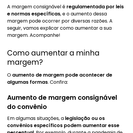
1.2. Aumento salarial ou do benefício
A margem consignável é
regulamentada por leis
1.3. Portabilidade ou refinanciamento
e normas específicas
, e o aumento dessa
margem pode ocorrer por diversas razões. A
2. Quando começa a valer o aumento da
seguir, vamos explicar como aumentar a sua
margem do consignado 2024?
margem. Acompanhe!
2.1. Beneficiários do INSS
2.2. Servidores públicos federais
Como aumentar a minha
2.3. Servidores estaduais e municipais
margem?
O
aumento de margem pode acontecer de
algumas formas
. Confira:
Aumento de margem consignável
do convênio
Em algumas situações, a
legislação ou os
convênios específicos podem aumentar esse
percentual
. Por exemplo, durante a pandemia de