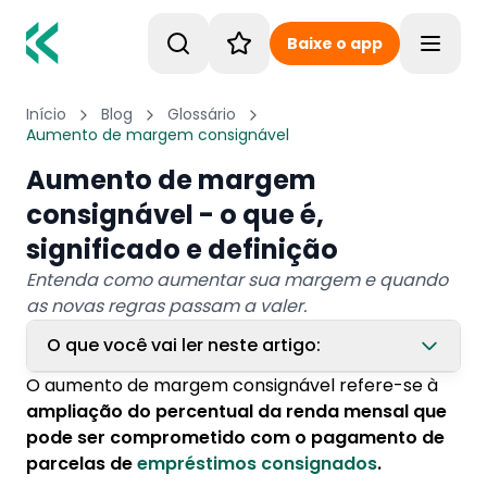
Baixe o app
Toggle
Início
Blog
Glossário
Aumento de margem consignável
Aumento de margem
consignável - o que é,
significado e definição
Entenda como aumentar sua margem e quando
as novas regras passam a valer.
O que você vai ler neste artigo:
O aumento de margem consignável refere-se à
1. Como aumentar a minha margem?
ampliação do percentual da renda mensal que
1.1. Aumento de margem consignável do
pode ser comprometido com o pagamento de
convênio
parcelas de
empréstimos consignados
.