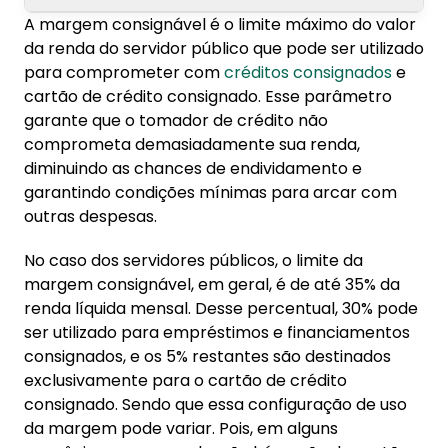
A margem consignável é o limite máximo do valor
1. Como calcular margem consignável
da renda do servidor público que pode ser utilizado
para comprometer com
créditos consignados
e
2. Impactos da margem consignável nas
cartão de crédito consignado. Esse parâmetro
finanças
garante que o tomador de crédito não
3. Utilizando a margem consignável de forma
comprometa demasiadamente sua renda,
responsável
diminuindo as chances de endividamento e
garantindo condições mínimas para arcar com
outras despesas.
No caso dos servidores públicos, o limite da
margem consignável, em geral, é de até 35% da
renda líquida mensal. Desse percentual, 30% pode
ser utilizado para empréstimos e financiamentos
consignados, e os 5% restantes são destinados
exclusivamente para o cartão de crédito
consignado. Sendo que essa configuração de uso
da margem pode variar. Pois, em alguns