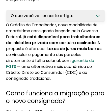
O que você vai ler neste artigo:
O Crédito do Trabalhador, nova modalidade de
1. Como funciona a migração para o novo
empréstimo consignado lançada pelo Governo
consignado?
Federal,
já está disponível para trabalhadores
da iniciativa privada com carteira assinada
. A
2. Por que trocar de modelo?
proposta é oferecer
taxas de juros mais baixas
ao vincular o pagamento das parcelas
diretamente à folha salarial, com
garantia do
FGTS
— uma alternativa mais econômica ao
Crédito Direto ao Consumidor (CDC) e ao
consignado tradicional.
Como funciona a migração para
o novo consignado?