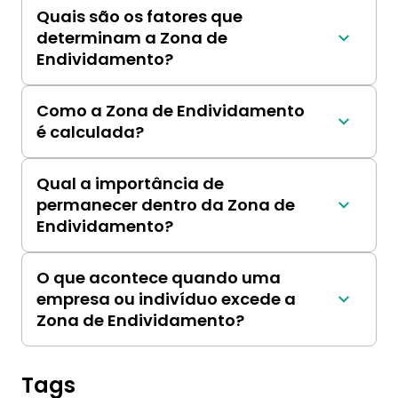
aceitável ou seguro para uma empresa ou 
Quais são os fatores que
indivíduo.
determinam a Zona de
Endividamento?
Capacidade de geração de fluxo de caixa, 
risco da indústria e tolerância ao risco do 
Como a Zona de Endividamento
credor.
é calculada?
Variam de acordo com a metodologia, mas 
geralmente envolvem índices financeiros 
Qual a importância de
como Dívida/Patrimônio, Dívida/EBITDA e 
permanecer dentro da Zona de
cobertura de juros.
Endividamento?
Diminui o risco de insolvência, melhora as 
classificações de crédito e reduz os custos de 
O que acontece quando uma
juros.
empresa ou indivíduo excede a
Zona de Endividamento?
Aumenta o risco de inadimplência, prejudica a 
reputação financeira e torna mais difícil obter 
financiamento futuro.
Tags