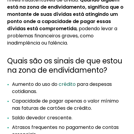
2. Como evitar a zona de endividamento
está na zona de endividamento, significa que o
3. Como a educação financeira pode ajudar a
montante de suas dívidas está atingindo um
evitar a zona de endividamento?
ponto onde a capacidade de pagar essas
dívidas está comprometida
, podendo levar a
problemas financeiros graves, como
inadimplência ou falência.
Quais são os sinais de que estou
na zona de endividamento?
Aumento do uso do
crédito
para despesas
cotidianas.
Capacidade de pagar apenas o valor mínimo
nas faturas de cartões de crédito.
Saldo devedor crescente.
Atrasos frequentes no pagamento de contas