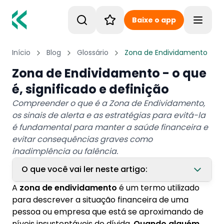
Baixe o app
Toggle
Início
Blog
Glossário
Zona de Endividamento
Zona de Endividamento - o que
é, significado e definição
Compreender o que é a Zona de Endividamento,
os sinais de alerta e as estratégias para evitá-la
é fundamental para manter a saúde financeira e
evitar consequências graves como
inadimplência ou falência.
O que você vai ler neste artigo:
A
zona de endividamento
é um termo utilizado
1. Quais são os sinais de que estou na zona de
para descrever a situação financeira de uma
endividamento?
pessoa ou empresa que está se aproximando de
níveis insustentáveis de dívida.
Quando alguém