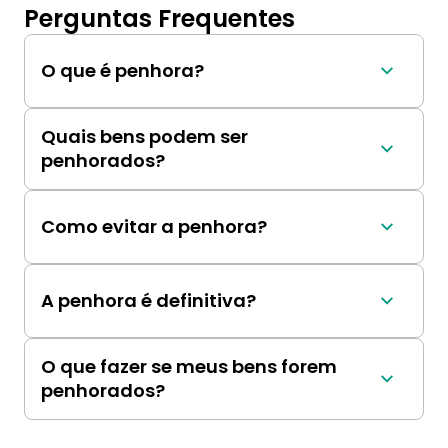
Perguntas Frequentes
O que é penhora?
É a apreensão judicial de bens do devedor 
para pagamento de dívidas.
Quais bens podem ser
penhorados?
Varia conforme a lei, mas pode incluir imóveis, 
veículos e salários.
Como evitar a penhora?
Pagando as dívidas em dia ou negociando 
com o credor.
A penhora é definitiva?
Não, os bens podem ser devolvidos se a dívida 
for quitada.
O que fazer se meus bens forem
penhorados?
Buscar aconselhamento legal para entender 
as opções.