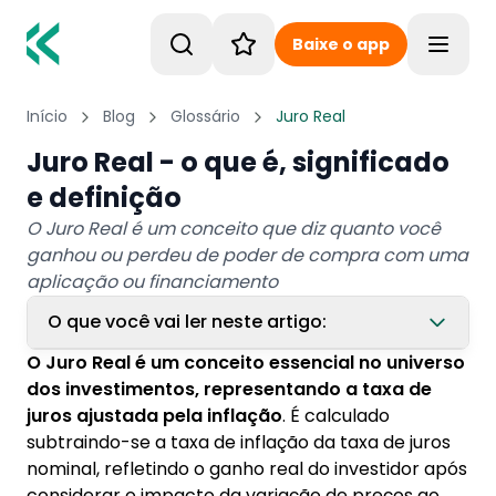
Baixe o app
Toggle
Início
Blog
Glossário
Juro Real
Juro Real - o que é, significado
e definição
O Juro Real é um conceito que diz quanto você
ganhou ou perdeu de poder de compra com uma
aplicação ou financiamento
O que você vai ler neste artigo:
O Juro Real é um conceito essencial no universo
1. Como funciona o Juro Real
dos investimentos, representando a taxa de
juros ajustada pela inflação
. É calculado
2. Qual a importância do Juro Real
subtraindo-se a taxa de inflação da taxa de juros
3. Cálculo do Juro Real
nominal, refletindo o ganho real do investidor após
considerar o impacto da variação de preços ao