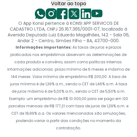
Voltar ao topo
O App Konsi pertence à KONSI APP SERVICOS DE
CADASTRO LTDA, CNPJ 26.167.365/0001-07, localizado à
Avenida Deputado Luiz Eduardo Magalhães, 142 - Sala 06,
Andar 2 - Centro, Simões Filho - BA, 43700-000.
Informações importantes:
As taxas de juros e prazos
praticados nos empréstimos observam as determinações de
cada produto e convênio, assim como políticas internas.
Informações adicionais: prazo mínimo de 6 meses e máximo de
144 meses. Valor mínimo de empréstimo R$ 200,00. A taxa de
juros mínima é de 1,39% a.m., sendo o CET de 1,46% a.m. A taxa
de juros máxima é de 5,00% a.m., sendo o CET de 5,50% a.m.
Exemplo: um empréstimo de R$ 10.000,00 para ser pago em 120
parcelas mensais de R$ 177,21 com taxa de juros de 1,39% a.m. e
CET de 18,99% a.a. Os valores mencionados são simulações,
podendo variar a partir das condições no momento da
contratação.