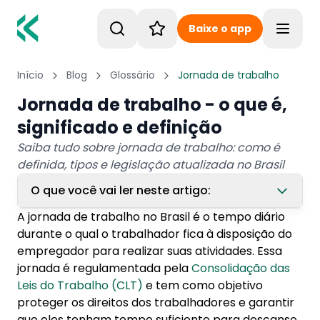
Baixe o app
Toggle
Início
Blog
Glossário
Jornada de trabalho
Jornada de trabalho - o que é,
significado e definição
Saiba tudo sobre jornada de trabalho: como é
definida, tipos e legislação atualizada no Brasil
O que você vai ler neste artigo:
A jornada de trabalho no Brasil é o tempo diário
1. Como se define a jornada de trabalho?
durante o qual o trabalhador fica à disposição do
1.1. 1. Legislação
empregador para realizar suas atividades. Essa
jornada é regulamentada pela
Consolidação das
1.2. 2. Tipo de trabalho
Leis do Trabalho (CLT)
e tem como objetivo
1.3. 3. Acordo individual
proteger os direitos dos trabalhadores e garantir
1.4. 4. Natureza da atividade
que eles tenham tempo suficiente para descanso,