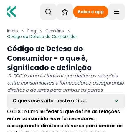
Baixe o app
Toggle
Início
Blog
Glossário
Código de Defesa do Consumidor
Código de Defesa do
Consumidor - o que é,
significado e definição
O CDC é uma lei federal que define as relações
entre consumidores e fornecedores, assegurando
direitos e deveres para ambas as partes
O que você vai ler neste artigo:
O CDC é uma
lei federal que define as relações
1. O que diz o código do consumidor sobre
entre consumidores e fornecedores,
empréstimo consignado?
assegurando direitos e deveres para ambas as