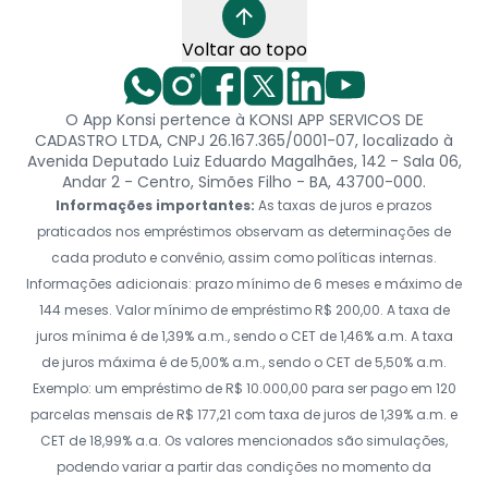
Voltar ao topo
O App Konsi pertence à KONSI APP SERVICOS DE
CADASTRO LTDA, CNPJ 26.167.365/0001-07, localizado à
Avenida Deputado Luiz Eduardo Magalhães, 142 - Sala 06,
Andar 2 - Centro, Simões Filho - BA, 43700-000.
Informações importantes:
As taxas de juros e prazos
praticados nos empréstimos observam as determinações de
cada produto e convênio, assim como políticas internas.
Informações adicionais: prazo mínimo de 6 meses e máximo de
144 meses. Valor mínimo de empréstimo R$ 200,00. A taxa de
juros mínima é de 1,39% a.m., sendo o CET de 1,46% a.m. A taxa
de juros máxima é de 5,00% a.m., sendo o CET de 5,50% a.m.
Exemplo: um empréstimo de R$ 10.000,00 para ser pago em 120
parcelas mensais de R$ 177,21 com taxa de juros de 1,39% a.m. e
CET de 18,99% a.a. Os valores mencionados são simulações,
podendo variar a partir das condições no momento da