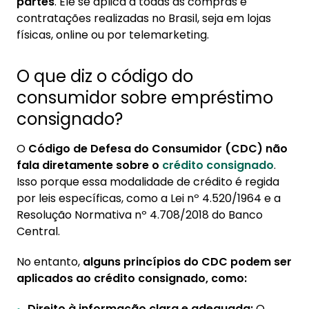
partes
. Ele se aplica a todas as compras e
2. Como fazer uma reclamação no Procon?
contratações realizadas no Brasil, seja em lojas
físicas, online ou por telemarketing.
O que diz o código do
consumidor sobre empréstimo
consignado?
O
Código de Defesa do Consumidor (CDC) não
fala diretamente sobre o
crédito consignado
.
Isso porque essa modalidade de crédito é regida
por leis específicas, como a Lei nº 4.520/1964 e a
Resolução Normativa nº 4.708/2018 do Banco
Central.
No entanto,
alguns princípios do CDC podem ser
aplicados ao crédito consignado, como:
Direito à informação clara e adequada:
O