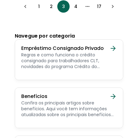
1
2
3
4
17
More pages
Navegue por categoria
Empréstimo Consignado Privado
Regras e como funciona o crédito
consignado para trabalhadores CLT,
novidades do programa Crédito do
Trabalhador e dicas de como contratar o
consignado privado.
Benefícios
Confira os principais artigos sobre
benefícios. Aqui você tem informações
atualizadas sobre os principais benefícios
para o servidor público, aposentado,
pensionista e beneficiários de programas
sociais.