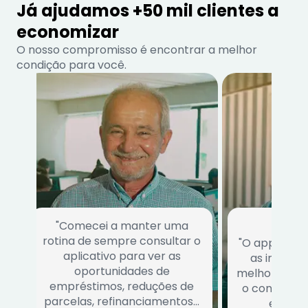
Já ajudamos +50 mil clientes a
economizar
O nosso compromisso é encontrar a melhor
condição para você.
"Comecei a manter uma
rotina de sempre consultar o
"O app conse
aplicativo para ver as
as institu
oportunidades de
melhor traz r
empréstimos, reduções de
o consumido
parcelas, refinanciamentos…
escolhe