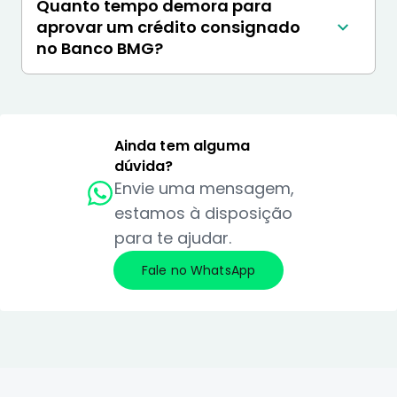
Quanto tempo demora para
RG e CPF;

mais conhecidas e respeitadas do Brasil.
Contracheque.
aprovar um crédito consignado
no Banco BMG?
Aqui na Konsi, em geral, o prazo de aprovação 
de um crédito consignado no banco BMG é:

Portabilidade com Troco: 15 dias úteis;

Novo empréstimo consignado: 1 dia útil;

Ainda tem alguma
Refinanciamento: 2 dias úteis.
dúvida?
Envie uma mensagem,
estamos à disposição
para te ajudar.
Fale no WhatsApp