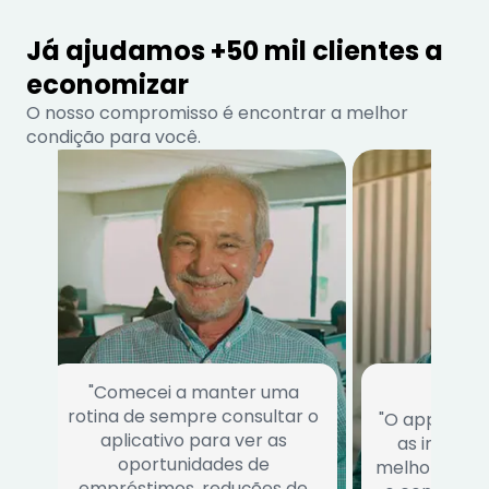
Já ajudamos +50 mil clientes a
economizar
O nosso compromisso é encontrar a melhor
condição para você.
"Comecei a manter uma
rotina de sempre consultar o
"O app conse
aplicativo para ver as
as institu
oportunidades de
melhor traz r
empréstimos, reduções de