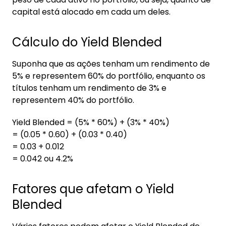
4. Monitoramento do Yield Blended
capital está alocado em cada um deles.
5. Conclusão
Cálculo do Yield Blended
Suponha que as ações tenham um rendimento de
5% e representem 60% do portfólio, enquanto os
títulos tenham um rendimento de 3% e
representem 40% do portfólio.
Yield Blended = (5% * 60%) + (3% * 40%)
= (0.05 * 0.60) + (0.03 * 0.40)
= 0.03 + 0.012
= 0.042 ou 4.2%
Fatores que afetam o Yield
Blended