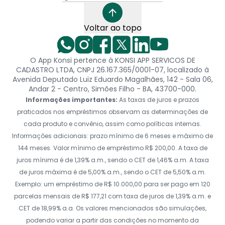
Voltar ao topo
O App Konsi pertence à KONSI APP SERVICOS DE
CADASTRO LTDA, CNPJ 26.167.365/0001-07, localizado à
Avenida Deputado Luiz Eduardo Magalhães, 142 - Sala 06,
Andar 2 - Centro, Simões Filho - BA, 43700-000.
Informações importantes:
As taxas de juros e prazos
praticados nos empréstimos observam as determinações de
cada produto e convênio, assim como políticas internas.
Informações adicionais: prazo mínimo de 6 meses e máximo de
144 meses. Valor mínimo de empréstimo R$ 200,00. A taxa de
juros mínima é de 1,39% a.m., sendo o CET de 1,46% a.m. A taxa
de juros máxima é de 5,00% a.m., sendo o CET de 5,50% a.m.
Exemplo: um empréstimo de R$ 10.000,00 para ser pago em 120
parcelas mensais de R$ 177,21 com taxa de juros de 1,39% a.m. e
CET de 18,99% a.a. Os valores mencionados são simulações,
podendo variar a partir das condições no momento da