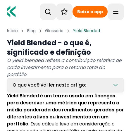
Baixe o app
Toggle
Início
Blog
Glossário
Yield Blended
Yield Blended - o que é,
significado e definição
O yield blended reflete a contribuição relativa de
cada investimento para o retorno total do
portfólio.
O que você vai ler neste artigo:
Yield Blended é um termo usado em finanças
1. Cálculo do Yield Blended
para descrever uma métrica que representa a
média ponderada dos rendimentos gerados por
2. Fatores que afetam o Yield Blended
diferentes ativos ou investimentos em um
3. Importância do Yield Blended
portfólio
. Esse cálculo leva em consideração o
peso de cada ativo no portfólio, ou seja, quanto de