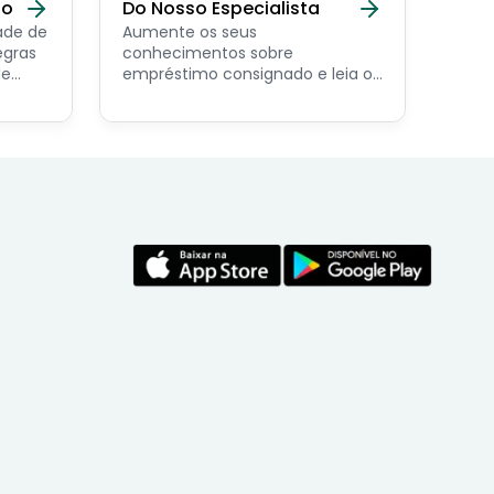
do
Do Nosso Especialista
ade de
Aumente os seus
egras
conhecimentos sobre
de
empréstimo consignado e leia os
conteúdos feito por nosso
economista especialista no
assunto.