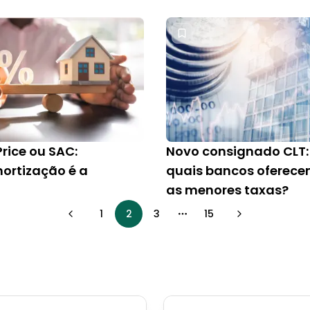
rice ou SAC:
Novo consignado CLT:
ortização é a
quais bancos oferec
as menores taxas?
1
2
3
15
More pages