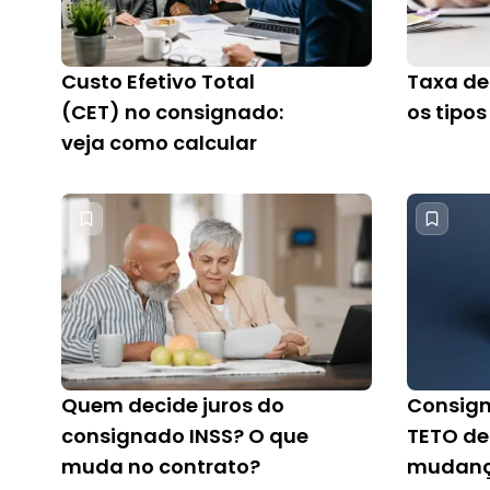
Custo Efetivo Total
Taxa de
(CET) no consignado:
os tipos
veja como calcular
Quem decide juros do
Consign
consignado INSS? O que
TETO de
muda no contrato?
mudan