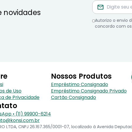
e novidades
Autorizo o envio
concordo com os
re
Nossos Produtos
si
Empréstimo Consignado
os de Uso
Empréstimo Consignado Privado
ica de Privacidade
Cartão Consignado
tato
App • (11) 99900-6214
to@konsi.com.br
 LTDA, CNPJ 26.167.365/0001-07, localizado à Avenida Deputado 