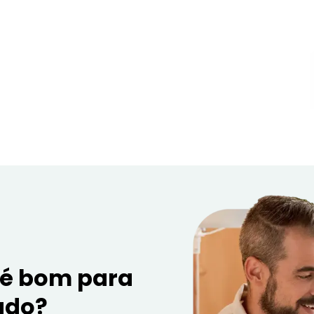
 é bom para
ado?