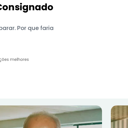
 Consignado
rar. Por que faria
ições melhores