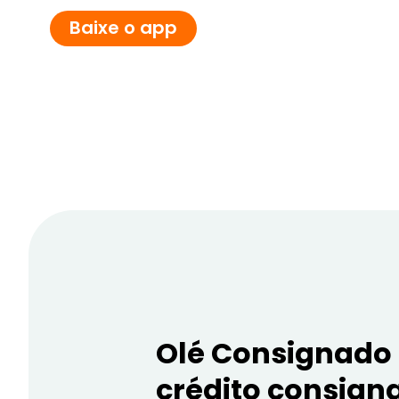
Baixe o app
Olé Consignado
crédito consign