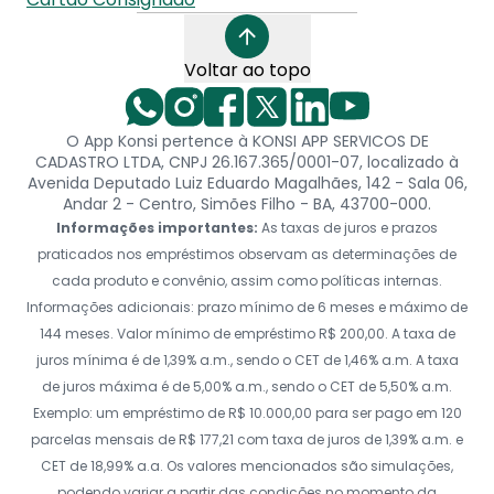
Voltar ao topo
O App Konsi pertence à KONSI APP SERVICOS DE
CADASTRO LTDA, CNPJ 26.167.365/0001-07, localizado à
Avenida Deputado Luiz Eduardo Magalhães, 142 - Sala 06,
Andar 2 - Centro, Simões Filho - BA, 43700-000.
Informações importantes:
As taxas de juros e prazos
praticados nos empréstimos observam as determinações de
cada produto e convênio, assim como políticas internas.
Informações adicionais: prazo mínimo de 6 meses e máximo de
144 meses. Valor mínimo de empréstimo R$ 200,00. A taxa de
juros mínima é de 1,39% a.m., sendo o CET de 1,46% a.m. A taxa
de juros máxima é de 5,00% a.m., sendo o CET de 5,50% a.m.
Exemplo: um empréstimo de R$ 10.000,00 para ser pago em 120
parcelas mensais de R$ 177,21 com taxa de juros de 1,39% a.m. e
CET de 18,99% a.a. Os valores mencionados são simulações,
podendo variar a partir das condições no momento da