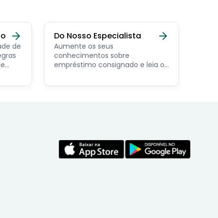
do
Do Nosso Especialista
ade de
Aumente os seus
egras
conhecimentos sobre
de
empréstimo consignado e leia os
conteúdos feito por nosso
economista especialista no
assunto.