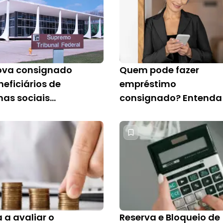
ova consignado
Quem pode fazer
eficiários de
empréstimo
as sociais
consignado? Entenda
AS
opções da Konsi
 a avaliar o
Reserva e Bloqueio de