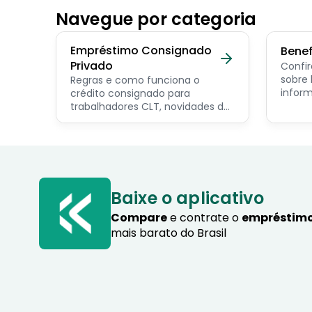
Navegue por categoria
Empréstimo Consignado
Benef
Privado
Confir
sobre benef
Regras e como funciona o
inform
crédito consignado para
os pri
trabalhadores CLT, novidades do
servid
programa Crédito do
pensio
Trabalhador e dicas de como
progra
contratar o consignado privado.
Baixe o aplicativo
Compare
e contrate o
empréstimo
mais barato do Brasil