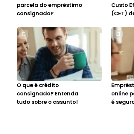
parcela do empréstimo
Custo Ef
consignado?
(CET) d
emprés
O que é crédito
Emprés
consignado? Entenda
online 
tudo sobre o assunto!
é segur