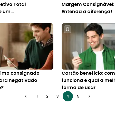
etivo Total
Margem Consignável:
e um
Entenda a diferença!
timo consignado
timo consignado
Cartão benefício: co
para negativado
funciona e qual a mel
o?
forma de usar
1
2
3
4
5