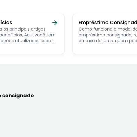
ícios
Empréstimo Consigna
a os principais artigos
Como funciona a modalid
ícios. Aqui você tem
empréstimo consignado, r
ações atualizadas sobre
da taxa de juros, quem po
ncipais benefícios para o
contratar e dicas de como
or público, aposentado,
simular online.
nista e beneficiários de
mas sociais.
 consignado