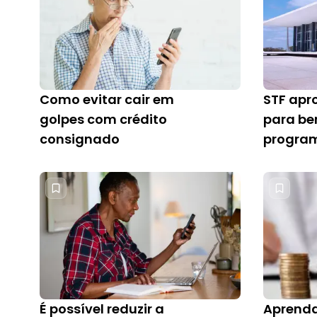
Como evitar cair em
STF apr
golpes com crédito
para ben
consignado
program
BPC/LO
É possível reduzir a
Aprenda