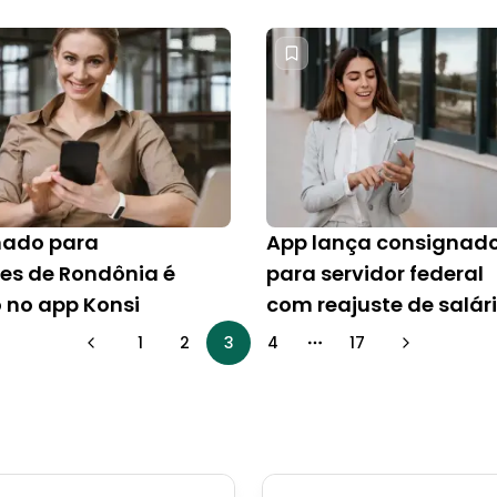
nado para
App lança consignad
res de Rondônia é
para servidor federal
o no app Konsi
com reajuste de salár
1
2
3
4
17
More pages