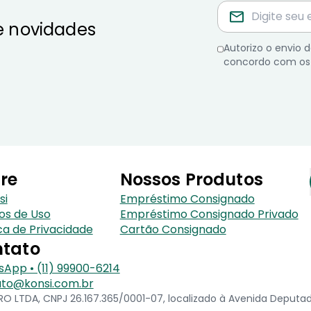
e novidades
Autorizo o envio
concordo com os
re
Nossos Produtos
si
Empréstimo Consignado
os de Uso
Empréstimo Consignado Privado
ica de Privacidade
Cartão Consignado
tato
App • (11) 99900-6214
to@konsi.com.br
 LTDA, CNPJ 26.167.365/0001-07, localizado à Avenida Deputado 