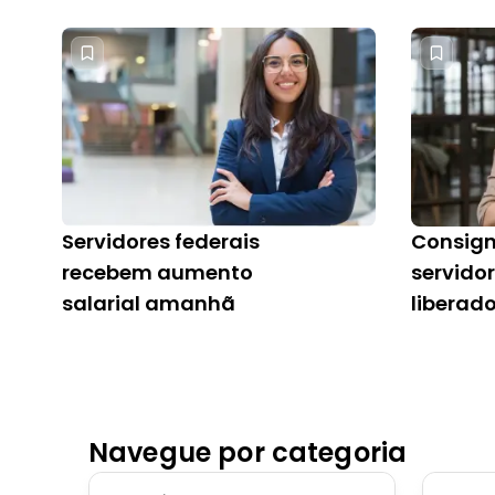
RGPS]
Servidores federais
Consig
recebem aumento
servido
salarial amanhã
liberad
Navegue por categoria