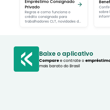
Empréstimo Consignado
Benef
Privado
Confir
sobre benef
Regras e como funciona o
inform
crédito consignado para
os pri
trabalhadores CLT, novidades do
servid
programa Crédito do
pensio
Trabalhador e dicas de como
progra
contratar o consignado privado.
Baixe o aplicativo
Compare
e contrate o
empréstimo
mais barato do Brasil