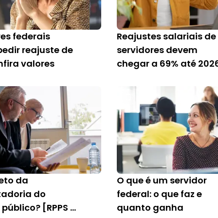
es federais
Reajustes salariais de
edir reajuste de
servidores devem
fira valores
chegar a 69% até 202
teto da
O que é um servidor
adoria do
federal: o que faz e
 público? [RPPS e
quanto ganha