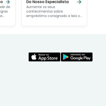
do
Do Nosso Especialista
ade de
Aumente os seus
egras
conhecimentos sobre
de
empréstimo consignado e leia os
conteúdos feito por nosso
economista especialista no
assunto.