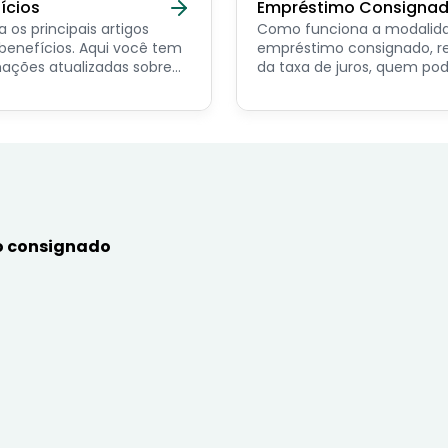
ícios
Empréstimo Consigna
a os principais artigos
Como funciona a modalid
ícios. Aqui você tem
empréstimo consignado, r
ações atualizadas sobre
da taxa de juros, quem po
ncipais benefícios para o
contratar e dicas de como
or público, aposentado,
simular online.
nista e beneficiários de
mas sociais.
 consignado