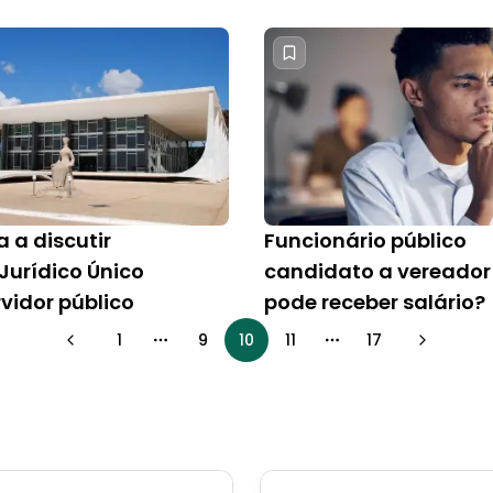
a a discutir
Funcionário público
Jurídico Único
candidato a vereador
vidor público
pode receber salário?
1
9
10
11
17
More pages
More pages