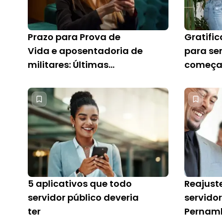
Prazo para Prova de
Gratifi
Vida e aposentadoria de
para se
militares: Últimas
começa 
notícias para servidores
públicos do Piauí
5 aplicativos que todo
Reajuste
servidor público deveria
servido
ter
Pernam