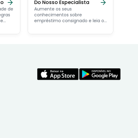
do
Do Nosso Especialista
ade de
Aumente os seus
egras
conhecimentos sobre
de
empréstimo consignado e leia os
conteúdos feito por nosso
economista especialista no
assunto.