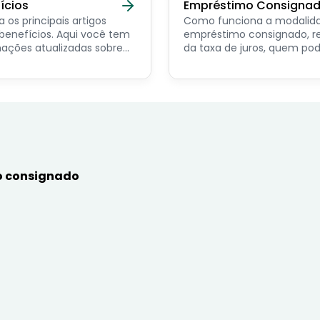
ícios
Empréstimo Consigna
a os principais artigos
Como funciona a modalid
ícios. Aqui você tem
empréstimo consignado, r
ações atualizadas sobre
da taxa de juros, quem po
ncipais benefícios para o
contratar e dicas de como
or público, aposentado,
simular online.
nista e beneficiários de
mas sociais.
 consignado