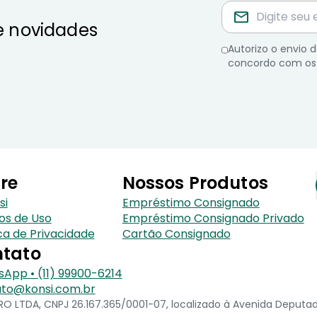
e novidades
Autorizo o envio
concordo com os
re
Nossos Produtos
si
Empréstimo Consignado
os de Uso
Empréstimo Consignado Privado
ica de Privacidade
Cartão Consignado
tato
App • (11) 99900-6214
to@konsi.com.br
 LTDA, CNPJ 26.167.365/0001-07, localizado à Avenida Deputado 