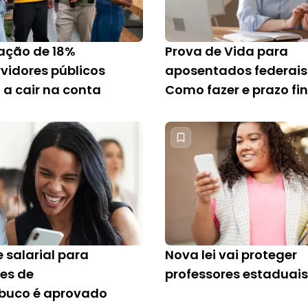
cação de 18%
Prova de Vida para
rvidores públicos
aposentados federais
a cair na conta
Como fazer e prazo fin
 salarial para
Nova lei vai proteger
res de
professores estaduais
buco é aprovado