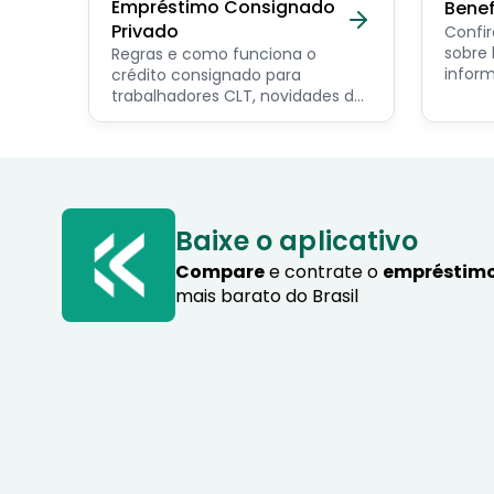
Empréstimo Consignado
Benef
Privado
Confir
sobre benef
Regras e como funciona o
inform
crédito consignado para
os pri
trabalhadores CLT, novidades do
servid
programa Crédito do
pensio
Trabalhador e dicas de como
progra
contratar o consignado privado.
Baixe o aplicativo
Compare
e contrate o
empréstimo
mais barato do Brasil