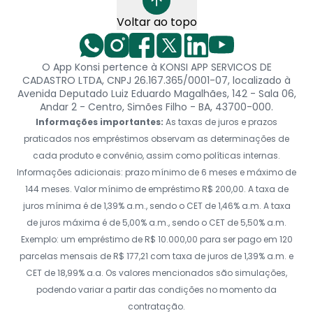
Voltar ao topo
O App Konsi pertence à KONSI APP SERVICOS DE
CADASTRO LTDA, CNPJ 26.167.365/0001-07, localizado à
Avenida Deputado Luiz Eduardo Magalhães, 142 - Sala 06,
Andar 2 - Centro, Simões Filho - BA, 43700-000.
Informações importantes:
As taxas de juros e prazos
praticados nos empréstimos observam as determinações de
cada produto e convênio, assim como políticas internas.
Informações adicionais: prazo mínimo de 6 meses e máximo de
144 meses. Valor mínimo de empréstimo R$ 200,00. A taxa de
juros mínima é de 1,39% a.m., sendo o CET de 1,46% a.m. A taxa
de juros máxima é de 5,00% a.m., sendo o CET de 5,50% a.m.
Exemplo: um empréstimo de R$ 10.000,00 para ser pago em 120
parcelas mensais de R$ 177,21 com taxa de juros de 1,39% a.m. e
CET de 18,99% a.a. Os valores mencionados são simulações,
podendo variar a partir das condições no momento da
contratação.