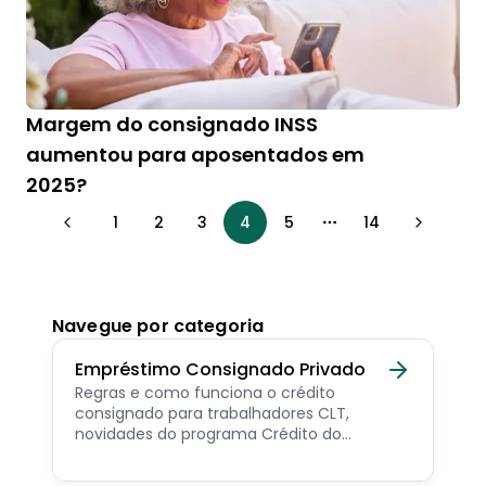
Margem do consignado INSS
aumentou para aposentados em
2025?
1
2
3
4
5
14
More pages
Navegue por categoria
Empréstimo Consignado Privado
Regras e como funciona o crédito
consignado para trabalhadores CLT,
novidades do programa Crédito do
Trabalhador e dicas de como contratar o
consignado privado.