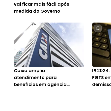
vai ficar mais fácil após
medida do Governo
Caixa amplia
IR 2024
atendimento para
FGTS em
benefícios em agências;
demiss
confira
aposent