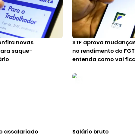
onfira novas
STF aprova mudança
para saque-
no rendimento do FGT
ário
entenda como vai fic
o assalariado
Salário bruto