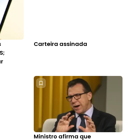
s
Carteira assinada
S;
ar
Ministro afirma que