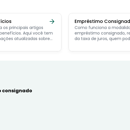
ícios
Empréstimo Consigna
a os principais artigos
Como funciona a modalid
ícios. Aqui você tem
empréstimo consignado, r
ações atualizadas sobre
da taxa de juros, quem po
ncipais benefícios para o
contratar e dicas de como
or público, aposentado,
simular online.
nista e beneficiários de
mas sociais.
 consignado