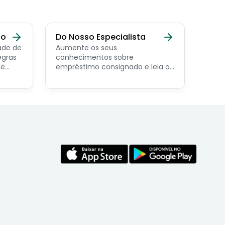
do
Do Nosso Especialista
ade de
Aumente os seus
egras
conhecimentos sobre
de
empréstimo consignado e leia os
conteúdos feito por nosso
economista especialista no
assunto.