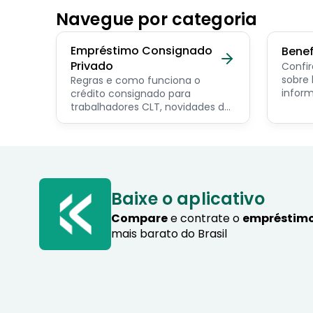
Navegue por categoria
Empréstimo Consignado
Benef
Privado
Confir
sobre benef
Regras e como funciona o
inform
crédito consignado para
os pri
trabalhadores CLT, novidades do
servid
programa Crédito do
pensio
Trabalhador e dicas de como
progra
contratar o consignado privado.
Baixe o aplicativo
Compare
e contrate o
empréstimo
mais barato do Brasil