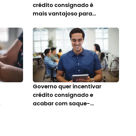
crédito consignado é
mais vantajoso para
trabalhadores; entenda
o novo sistema
Governo quer incentivar
crédito consignado e
acabar com saque-
aniversário do FGTS