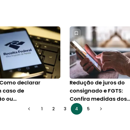
: Como declarar
Redução de juros do
 caso de
consignado e FGTS:
ão ou
Confira medidas dos
adoria?
bancos para ajudar
1
2
3
4
5
vítimas no RS