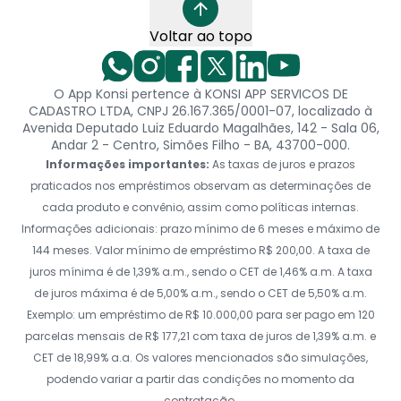
Voltar ao topo
O App Konsi pertence à KONSI APP SERVICOS DE
CADASTRO LTDA, CNPJ 26.167.365/0001-07, localizado à
Avenida Deputado Luiz Eduardo Magalhães, 142 - Sala 06,
Andar 2 - Centro, Simões Filho - BA, 43700-000.
Informações importantes:
As taxas de juros e prazos
praticados nos empréstimos observam as determinações de
cada produto e convênio, assim como políticas internas.
Informações adicionais: prazo mínimo de 6 meses e máximo de
144 meses. Valor mínimo de empréstimo R$ 200,00. A taxa de
juros mínima é de 1,39% a.m., sendo o CET de 1,46% a.m. A taxa
de juros máxima é de 5,00% a.m., sendo o CET de 5,50% a.m.
Exemplo: um empréstimo de R$ 10.000,00 para ser pago em 120
parcelas mensais de R$ 177,21 com taxa de juros de 1,39% a.m. e
CET de 18,99% a.a. Os valores mencionados são simulações,
podendo variar a partir das condições no momento da
contratação.