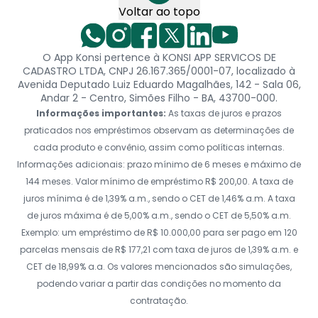
Voltar ao topo
O App Konsi pertence à KONSI APP SERVICOS DE
CADASTRO LTDA, CNPJ 26.167.365/0001-07, localizado à
Avenida Deputado Luiz Eduardo Magalhães, 142 - Sala 06,
Andar 2 - Centro, Simões Filho - BA, 43700-000.
Informações importantes:
As taxas de juros e prazos
praticados nos empréstimos observam as determinações de
cada produto e convênio, assim como políticas internas.
Informações adicionais: prazo mínimo de 6 meses e máximo de
144 meses. Valor mínimo de empréstimo R$ 200,00. A taxa de
juros mínima é de 1,39% a.m., sendo o CET de 1,46% a.m. A taxa
de juros máxima é de 5,00% a.m., sendo o CET de 5,50% a.m.
Exemplo: um empréstimo de R$ 10.000,00 para ser pago em 120
parcelas mensais de R$ 177,21 com taxa de juros de 1,39% a.m. e
CET de 18,99% a.a. Os valores mencionados são simulações,
podendo variar a partir das condições no momento da
contratação.