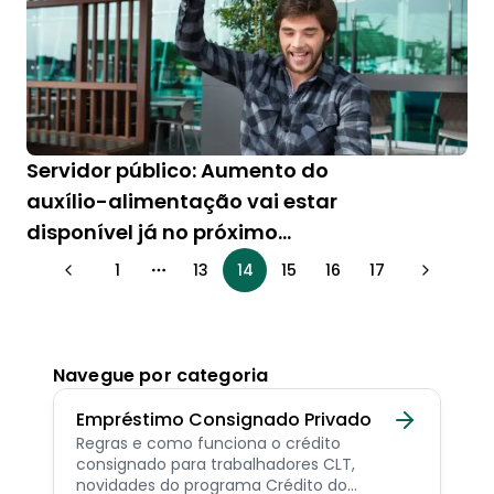
Servidor público: Aumento do
auxílio-alimentação vai estar
disponível já no próximo
contracheque
1
13
14
15
16
17
More pages
Navegue por categoria
Empréstimo Consignado Privado
Regras e como funciona o crédito
consignado para trabalhadores CLT,
novidades do programa Crédito do