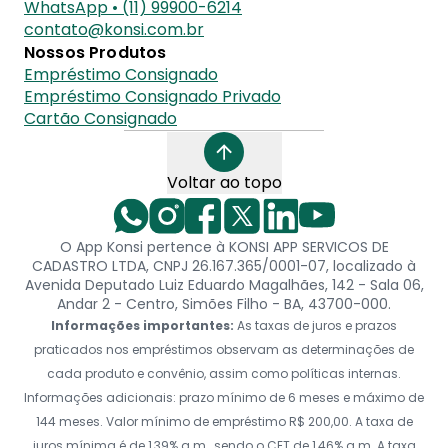
WhatsApp • (11) 99900-6214
contato@konsi.com.br
Nossos Produtos
Empréstimo Consignado
Empréstimo Consignado Privado
Cartão Consignado
Voltar ao topo
O App Konsi pertence à KONSI APP SERVICOS DE
CADASTRO LTDA, CNPJ 26.167.365/0001-07, localizado à
Avenida Deputado Luiz Eduardo Magalhães, 142 - Sala 06,
Andar 2 - Centro, Simões Filho - BA, 43700-000.
Informações importantes:
As taxas de juros e prazos
praticados nos empréstimos observam as determinações de
cada produto e convênio, assim como políticas internas.
Informações adicionais: prazo mínimo de 6 meses e máximo de
144 meses. Valor mínimo de empréstimo R$ 200,00. A taxa de
juros mínima é de 1,39% a.m., sendo o CET de 1,46% a.m. A taxa