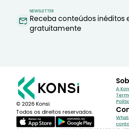
NEWSLETTER
Receba conteúdos inéditos 
gratuitamente
Sob
A Kon
Term
Polít
© 2026 Konsi.
Con
Todos os direitos reservados.
Whats
conta