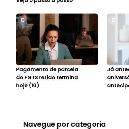
Veja o passo a passo
Pagamento de parcela
Já ante
do FGTS retido termina
anivers
hoje (10)
antecip
Navegue por categoria