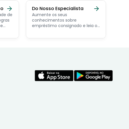
do
Do Nosso Especialista
ade de
Aumente os seus
egras
conhecimentos sobre
de
empréstimo consignado e leia os
conteúdos feito por nosso
economista especialista no
assunto.