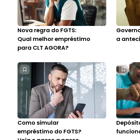
Nova regra do FGTS:
Governo
Qual melhor empréstimo
a antec
para CLT AGORA?
Como simular
Depósit
empréstimo do FGTS?
funciona