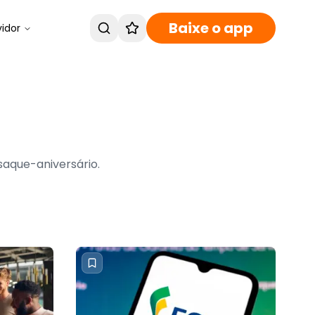
Baixe o app
vidor
saque-aniversário.