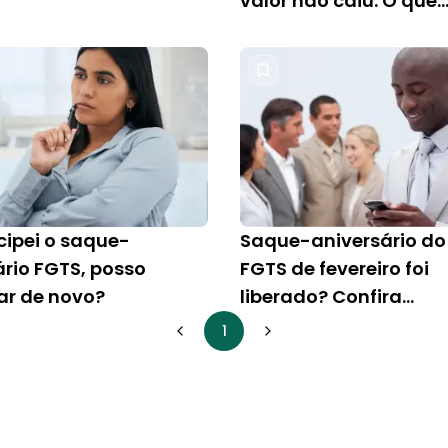
valor não caiu: O que
fazer?
cipei o saque-
Saque-aniversário do
ário FGTS, posso
FGTS de fevereiro foi
ar de novo?
liberado? Confira
calendário atualizad
1