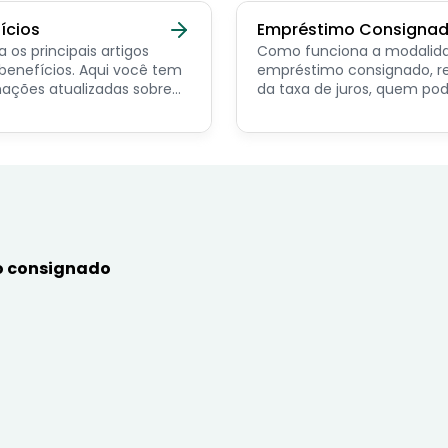
ícios
Empréstimo Consigna
a os principais artigos
Como funciona a modalid
ícios. Aqui você tem
empréstimo consignado, r
ações atualizadas sobre
da taxa de juros, quem po
ncipais benefícios para o
contratar e dicas de como
or público, aposentado,
simular online.
nista e beneficiários de
mas sociais.
 consignado