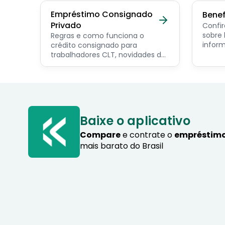
Empréstimo Consignado
Benef
Privado
Confir
sobre benef
Regras e como funciona o
inform
crédito consignado para
os pri
trabalhadores CLT, novidades do
servid
programa Crédito do
pensio
Trabalhador e dicas de como
progra
contratar o consignado privado.
Baixe o aplicativo
Compare
e contrate o
empréstimo
mais barato do Brasil